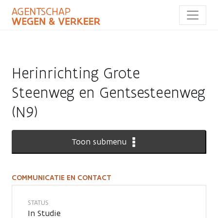
Overslaan
en
naar
de
inhoud
gaan
Herinrichting Grote
Steenweg en Gentsesteenweg
(N9)
Toon submenu
COMMUNICATIE EN CONTACT
Communicatie
en
STATUS
In Studie