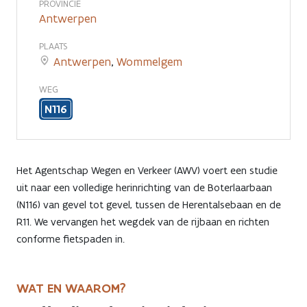
PROVINCIE
tussen
Antwerpen
Herentalsebaan
PLAATS
Antwerpen
,
Wommelgem
en
WEG
R11
N116
Het Agentschap Wegen en Verkeer (AWV) voert een studie
uit naar een volledige herinrichting van de Boterlaarbaan
(N116) van gevel tot gevel, tussen de Herentalsebaan en de
R11. We vervangen het wegdek van de rijbaan en richten
conforme fietspaden in.
WAT EN WAAROM?