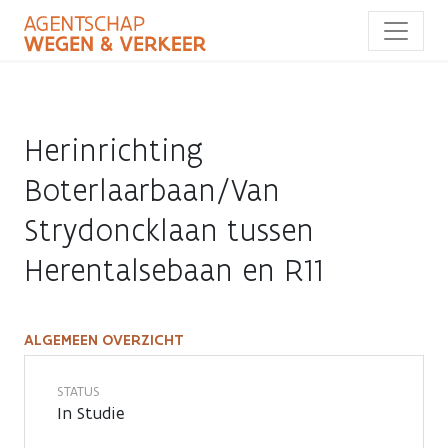
Overslaan
en
naar
de
inhoud
gaan
Herinrichting
Boterlaarbaan/Van
Strydoncklaan tussen
Herentalsebaan en R11
ALGEMEEN OVERZICHT
Herinrichting
Boterlaarbaan/Van
STATUS
In Studie
Strydoncklaan