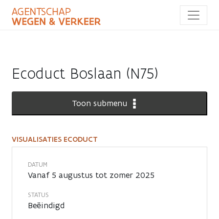
Overslaan
en
naar
de
inhoud
gaan
Ecoduct Boslaan (N75)
Toon submenu
VISUALISATIES ECODUCT
Visualisaties
Ecoduct
DATUM
Vanaf 5 augustus tot zomer 2025
STATUS
Beëindigd