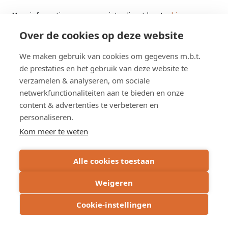
Meer informatie over onze winterdienst leest u
hier
.
Over de cookies op deze website
Een dag mee met de winterdienst
van het Agenschap Wegen en
We maken gebruik van cookies om gegevens m.b.t.
Verkeer
de prestaties en het gebruik van deze website te
verzamelen & analyseren, om sociale
netwerkfunctionaliteiten aan te bieden en onze
content & advertenties te verbeteren en
personaliseren.
Kom meer te weten
Alle cookies toestaan
Weigeren
Cookie-instellingen