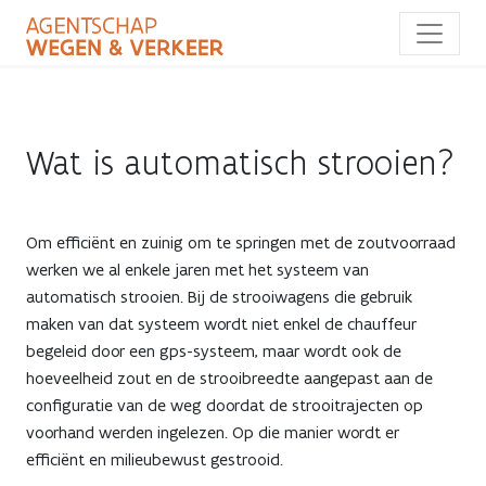
Overslaan
en
naar
de
inhoud
gaan
Wat is automatisch strooien?
Wat
Om efficiënt en zuinig om te springen met de zoutvoorraad
werken we al enkele jaren met het systeem van
is
automatisch strooien. Bij de strooiwagens die gebruik
maken van dat systeem wordt niet enkel de chauffeur
automatisch
begeleid door een gps-systeem, maar wordt ook de
strooien?
hoeveelheid zout en de strooibreedte aangepast aan de
configuratie van de weg doordat de strooitrajecten op
voorhand werden ingelezen. Op die manier wordt er
efficiënt en milieubewust gestrooid.