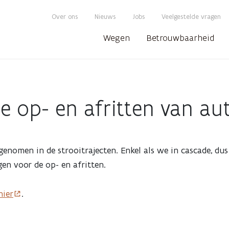
Over ons
Nieuws
Jobs
Veelgestelde vragen
Wegen
Betrouwbaarheid
 de op- en afritten van a
nomen in de strooitrajecten. Enkel als we in cascade, du
gen voor de op- en afritten.
hier
.