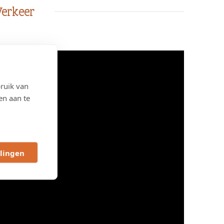
erkeer
ruik van
en aan te
llingen