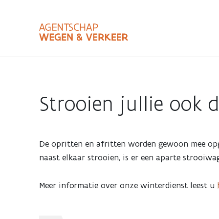
Overslaan
en
naar
de
inhoud
Zoekterm
Bundle
gaan
Type
Strooien jullie ook
Zoekbalk
sluiten
Strooien
De opritten en afritten worden gewoon mee opge
naast elkaar strooien, is er een aparte strooiwa
jullie
Meer informatie over onze winterdienst leest u
ook