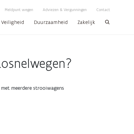
Meldpunt wegen
Adviezen & Vergunningen
Contact
Veiligheid
Duurzaamheid
Zakelijk
Zoeken
utosnelwegen?
s met meerdere strooiwagens