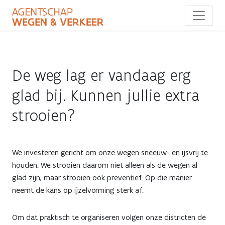
Overslaan
en
naar
de
inhoud
gaan
De weg lag er vandaag erg
glad bij. Kunnen jullie extra
strooien?
De
We investeren gericht om onze wegen sneeuw- en ijsvrij te
houden. We strooien daarom niet alleen als de wegen al
weg
glad zijn, maar strooien ook preventief. Op die manier
neemt de kans op ijzelvorming sterk af.
lag
er
Om dat praktisch te organiseren volgen onze districten de