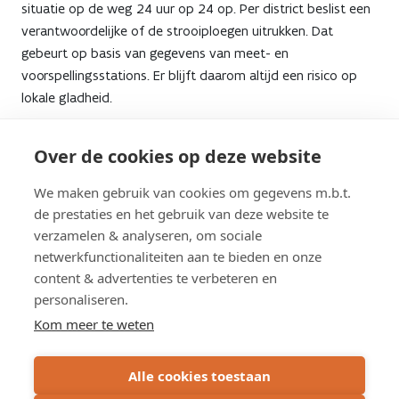
situatie op de weg 24 uur op 24 op. Per district beslist een
vandaag
verantwoordelijke of de strooiploegen uitrukken. Dat
erg
gebeurt op basis van gegevens van meet- en
voorspellingsstations. Er blijft daarom altijd een risico op
glad
lokale gladheid.
bij.
Meer informatie over onze winterdienst leest u
hier
.
Over de cookies op deze website
Kunnen
Hoe wordt beslist waar en wanneer
jullie
We maken gebruik van cookies om gegevens m.b.t.
jullie gaan strooien?
de prestaties en het gebruik van deze website te
extra
verzamelen & analyseren, om sociale
netwerkfunctionaliteiten aan te bieden en onze
strooien?
content & advertenties te verbeteren en
personaliseren.
Kom meer te weten
Alle cookies toestaan