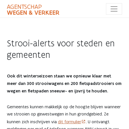
Overslaan
en
naar
de
inhoud
gaan
Strooi-alerts voor steden en
gemeenten
Ook dit winterseizoen staan we opnieuw klaar met
meer dan 300 strooiwagens en 200 fietspadstrooiers om
wegen en fietspaden sneeuw- en ijsvrij te houden.
Gemeentes kunnen makkelijk op de hoogte blijven wanneer
we strooien op gewestwegen in hun grondgebied. Ze
kunnen zich inschrijven via
dit formulier
. U ontvangt
meldingen per mail of telefoon wanneer AWV strooit in uw