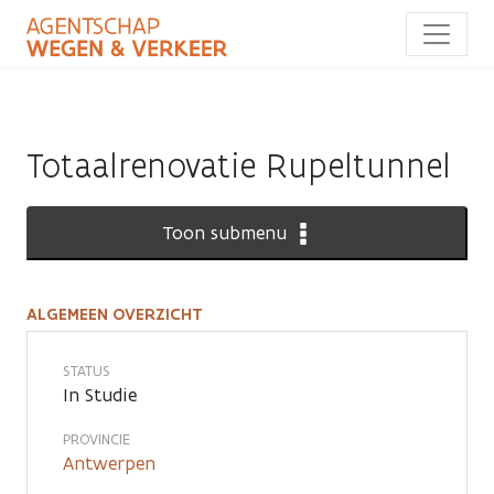
Overslaan
en
naar
de
inhoud
gaan
Totaalrenovatie Rupeltunnel
Toon submenu
ALGEMEEN OVERZICHT
Totaalrenovatie
Rupeltunnel
STATUS
In Studie
PROVINCIE
Antwerpen