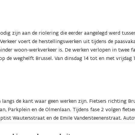
nodig zijn aan de riolering die eerder aangelegd werd tus
erkeer voert de herstellingswerken uit tijdens de paasvaka
minder woon-werkverkeer is. De werken verlopen in twee f
p de weghelft Brussel. Van dinsdag 14 tot en met vrijdag 17
langs de kant waar geen werken zijn. Fietsers richting Brus
n, Parkplein en de Olmenlaan. Tijdens fase 2 volgen fietser
ptist Wautersstraat en de Emile Vandersteenenstraat. Auto
oeksesteenweg en de Burgemeesterstraat. In fase 2 rijdt het
algstraat en de Lotstraat. In de rijrichting waar niet gewe