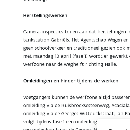
in
Herstellingswerken
paasvakantie
Camera-inspecties tonen aan dat herstellingen 
tankstation Gabriëls. Het Agentschap Wegen en V
geen schoolverkeer en traditioneel gezien ook 
met maandag 13 april (fase 1) wordt er gewerkt o
werfzone naar de weghelft richting Halle.
Omleidingen en hinder tijdens de werken
Voetgangers kunnen de werfzone altijd passeren 
omleiding via de Ruisbroeksesteenweg, Acacialaa
omleiding via de Georges Wittouckstraat, Jan Ba
volgt tijdens fase 1 een omleiding via de Ruisbr
een omleiding langs de Georges Wittouckstraat, G