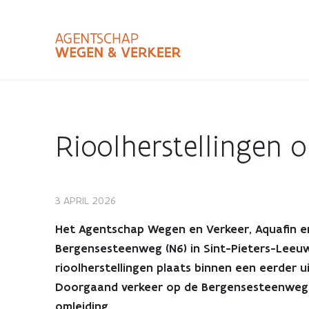
Overslaan
en
naar
de
inhoud
Zoekterm
Bundle
gaan
Type
Rioolherstellingen 
Zoekbalk
sluiten
3 APRIL 2026
Rioolherstellingen
Het Agentschap Wegen en Verkeer, Aquafin e
op
Bergensesteenweg (N6) in Sint-Pieters-Leeuw.
rioolherstellingen plaats binnen een eerder 
Bergensesteenweg
Doorgaand verkeer op de Bergensesteenweg, 
omleiding.