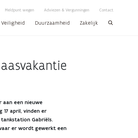
Meldpunt wegen
Adviezen & Vergunningen
Contact
Veiligheid
Duurzaamheid
Zakelijk
Zoeken
paasvakantie
r aan een nieuwe
17 april, vinden er
tankstation Gabriëls.
 waar er wordt gewerkt een