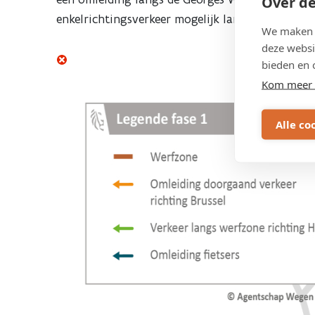
Over de
enkelrichtingsverkeer mogelijk langs de werfzon
We maken g
deze websi
bieden en 
Kom meer 
Alle co