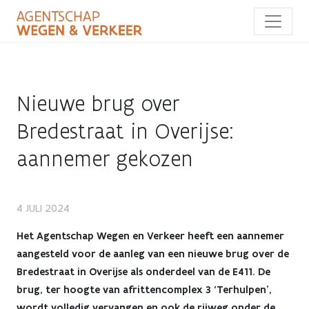
Overslaan
en
naar
de
inhoud
gaan
Nieuwe brug over
Bredestraat in Overijse:
aannemer gekozen
Nieuwe
4 JULI 2024
brug
Het Agentschap Wegen en Verkeer heeft een aannemer
aangesteld voor de aanleg van een nieuwe brug over de
over
Bredestraat in Overijse als onderdeel van de E411. De
brug, ter hoogte van afrittencomplex 3 ‘Terhulpen’,
Bredestraat
wordt volledig vervangen en ook de rijweg onder de