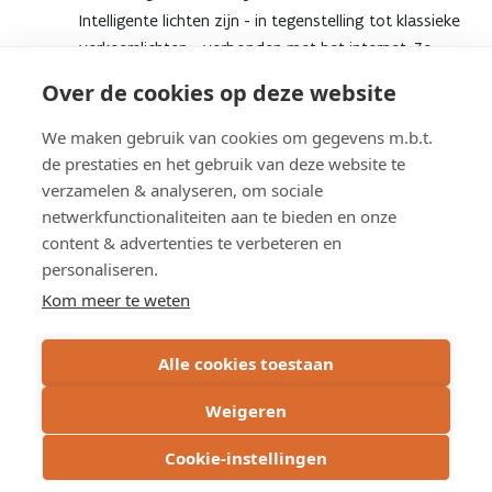
Intelligente lichten zijn - in tegenstelling tot klassieke
verkeerslichten - verbonden met het internet. Ze
connecteren met de verkeersapps van
Over de cookies op deze website
weggebruikers en met elkaar. Zo werken ze met
meer informatie dan de klassieke lichten en zijn ze in
We maken gebruik van cookies om gegevens m.b.t.
staat om nog beter af te wegen wie wanneer groen
de prestaties en het gebruik van deze website te
moet krijgen.
verzamelen & analyseren, om sociale
netwerkfunctionaliteiten aan te bieden en onze
Bij wie kunnen lokale besturen terecht met
content & advertenties te verbeteren en
vragen over verkeerslichten?
personaliseren.
Bij de
regiomanagers
van AWV. Zij zijn trouwens het
Kom meer te weten
eerste aanspreekpunt voor alle vragen over de
activiteiten van ons agentschap in een stad of
gemeente.
Alle cookies toestaan
Weigeren
Cookie-instellingen