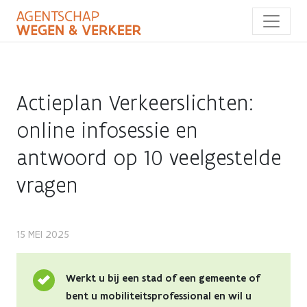
Overslaan
en
naar
de
inhoud
gaan
Actieplan Verkeerslichten:
online infosessie en
antwoord op 10 veelgestelde
vragen
Actieplan
15 MEI 2025
Verkeerslichten:
Werkt u bij een stad of een gemeente of
online
bent u mobiliteitsprofessional en wil u