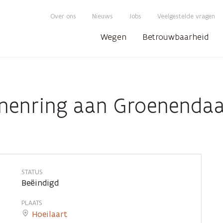
Over ons
Nieuws
Jobs
Veelgestelde vragen
Wegen
Betrouwbaarheid
innenring aan Groenendaa
STATUS
Beëindigd
PLAATS
Hoeilaart