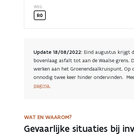
aan
WEG
R0
Groenendaalkruisp
Update 18/08/2022:
Eind augustus krijgt 
bovenlaag asfalt tot aan de Waalse grens. 
werken aan het Groenendaalkruispunt.
Op d
onnodig twee keer hinder ondervinden. Mee
pagina.
WAT EN WAAROM?
Gevaarlijke situaties bij i