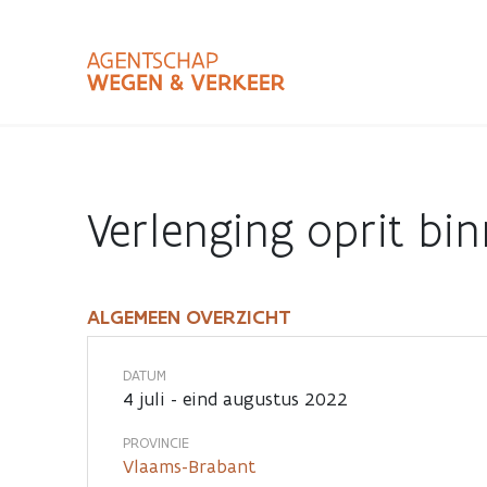
Overslaan
en
naar
de
inhoud
Zoekterm
Bundle
gaan
Type
Verlenging oprit b
Zoekbalk
sluiten
ALGEMEEN OVERZICHT
Verlenging
oprit
DATUM
4 juli - eind augustus 2022
binnenring
PROVINCIE
Vlaams-Brabant