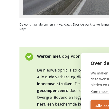
De oprit naar de binnenring vandaag. Door de oprit te verlengen
Maps
Werken met oog voor de natuur
Over de
De nieuwe oprit is zo ontworpen dat
We maken g
Alle oude verharding die niet meer nod
deze websi
inheemse struiken
. De extra verhardi
bieden en 
gecompenseerd
door de ontharding e
Kom meer 
Overijse. Bovendien leggen we tijdens
hert
, een beschermde keversoort. Lee
Alle co