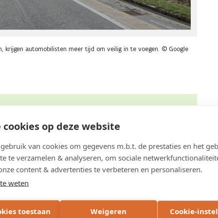
, krijgen automobilisten meer tijd om veilig in te voegen. © Google
 cookies op deze website
 we
zo weinig mogelijk groene ruimte
innemen.
ebruik van cookies om gegevens m.b.t. de prestaties en het geb
ig is, verwijderen we. In de plaats komen
te te verzamelen & analyseren, om sociale netwerkfunctionaliteit
ng die er komt, wordt ook ruimschoots
onze content & advertenties te verbeteren en personaliseren.
n bebossing van een oude snelwegparking in
te weten
 de werken
5 broedhopen
aan voor het vliegend
s meer over de broedhopen op de
website van het
okies toestaan
Weigeren
Cookie-inste