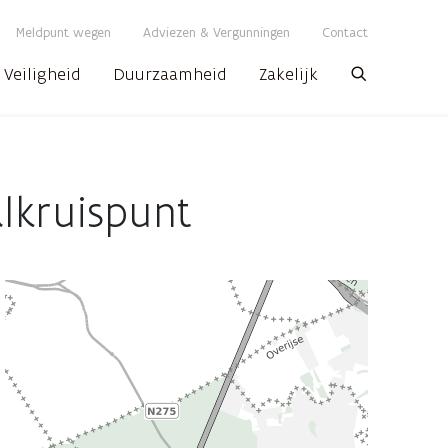
Meldpunt wegen
Adviezen & Vergunningen
Contact
Veiligheid
Duurzaamheid
Zakelijk
Zoeken
lkruispunt
AWV
map
displaying
the