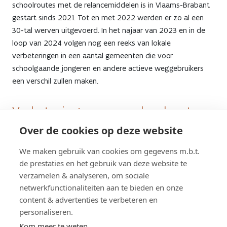
schoolroutes met de relancemiddelen is in Vlaams-Brabant
gestart sinds 2021. Tot en met 2022 werden er zo al een
30-tal werven uitgevoerd. In het najaar van 2023 en in de
loop van 2024 volgen nog een reeks van lokale
verbeteringen in een aantal gemeenten die voor
schoolgaande jongeren en andere actieve weggebruikers
een verschil zullen maken.
Verbeteringen voor schoolroutes
staan nog op de planning voor:
Over de cookies op deze website
We maken gebruik van cookies om gegevens m.b.t.
Boortmeerbeek,
de prestaties en het gebruik van deze website te
Zemst, Roosdaal, Meise, Boutersem, Overijse, Scherpenheuvel-
verzamelen & analyseren, om sociale
Zichem, Pepingen ...
netwerkfunctionaliteiten aan te bieden en onze
content & advertenties te verbeteren en
Neem een kijkje op de kaart hierboven om te zien wat er in
personaliseren.
de gemeenten nog zal uitgevoerd worden. Indien er al een
Kom meer te weten