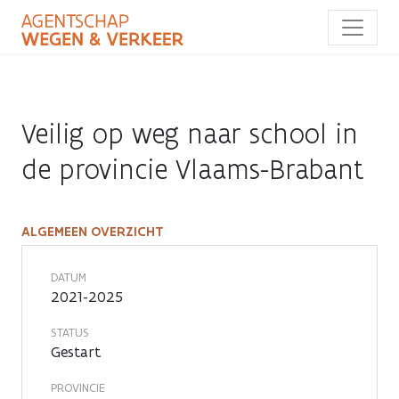
Overslaan
en
naar
de
inhoud
gaan
Veilig op weg naar school in
de provincie Vlaams-Brabant
ALGEMEEN OVERZICHT
Veilig
op
DATUM
2021-2025
weg
STATUS
naar
Gestart
school
PROVINCIE