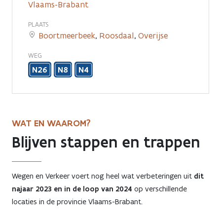
Vlaams-Brabant
in
PLAATS
de
Boortmeerbeek
,
Roosdaal
,
Overijse
provincie
WEG
Vlaams-
N26
N8
N4
Brabant
WAT EN WAAROM?
Blijven stappen en trappen
Wegen en Verkeer voert nog heel wat verbeteringen uit
dit
najaar 2023 en in de loop van 2024
op verschillende
locaties in de provincie Vlaams-Brabant.