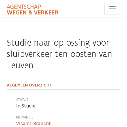
Overslaan
en
naar
de
inhoud
gaan
Studie naar oplossing voor
sluipverkeer ten oosten van
Leuven
ALGEMEEN OVERZICHT
Studie
naar
STATUS
In Studie
oplossing
PROVINCIE
voor
Vlaams-Brabant