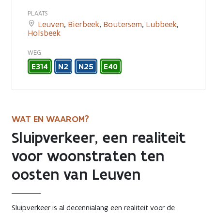
sluipverkeer
PLAATS
Leuven
,
Bierbeek
,
Boutersem
,
Lubbeek
,
ten
Holsbeek
oosten
WEG
van
E314
N2
N25
E40
Leuven
WAT EN WAAROM?
Sluipverkeer, een realiteit
voor woonstraten ten
oosten van Leuven
Sluipverkeer is al decennialang een realiteit voor de