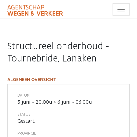
Overslaan
en
naar
de
inhoud
gaan
Structureel onderhoud -
Tournebride, Lanaken
ALGEMEEN OVERZICHT
Structureel
onderhoud
DATUM
5 juni - 20.00u > 6 juni - 06.00u
-
STATUS
Tournebride,
Gestart
Lanaken
PROVINCIE