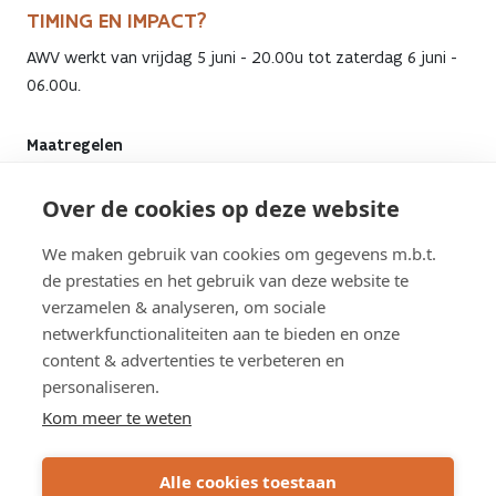
TIMING EN IMPACT?
AWV werkt van vrijdag 5 juni - 20.00u tot zaterdag 6 juni -
06.00u.
Maatregelen
Over de cookies op deze website
De rotondes zijn afgesloten voor alle verkeer.
Woningen en handelszaken blijven bereikbaar tot aan
We maken gebruik van cookies om gegevens m.b.t.
de werfzone.
de prestaties en het gebruik van deze website te
Doorgaand verkeer volgt in beide richtingen een
verzamelen & analyseren, om sociale
netwerkfunctionaliteiten aan te bieden en onze
omleiding via de Maastrichterweg (N77) -
content & advertenties te verbeteren en
Daalbroekstraat - rotonde Rekem. Signalisatie is
personaliseren.
voorzien.
Kom meer te weten
Fietsers en voetgangers kunnen de werken veilig
passeren.
Alle cookies toestaan