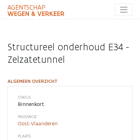
Overslaan
en
naar
de
inhoud
gaan
Structureel onderhoud E34 -
Zelzatetunnel
ALGEMEEN OVERZICHT
Structureel
onderhoud
STATUS
Binnenkort
E34
PROVINCIE
-
Oost-Vlaanderen
Zelzatetunnel
PLAATS