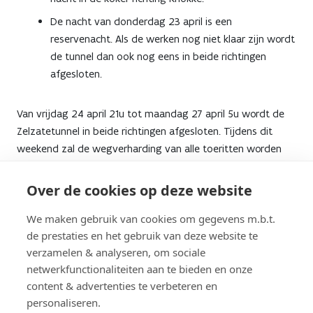
De nacht van donderdag 23 april is een
reservenacht. Als de werken nog niet klaar zijn wordt
de tunnel dan ook nog eens in beide richtingen
afgesloten.
Van vrijdag 24 april 21u tot maandag 27 april 5u wordt de
Zelzatetunnel in beide richtingen afgesloten. Tijdens dit
weekend zal de wegverharding van alle toeritten worden
aangepakt.
Over de cookies op deze website
Van vrijdag 8 mei 21u tot maandag 11 mei 5u wordt de
We maken gebruik van cookies om gegevens m.b.t.
Zelzatetunnel in beide richtingen afgesloten om de
de prestaties en het gebruik van deze website te
compoundvoegen te vervangen.
verzamelen & analyseren, om sociale
netwerkfunctionaliteiten aan te bieden en onze
Verkeer omgeleid
content & advertenties te verbeteren en
personaliseren.