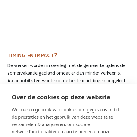
Previous
Next
TIMING EN IMPACT?
De werken worden in overleg met de gemeente tijdens de
zomervakantie gepland omdat er dan minder verkeer is.
Automobilisten
worden in de beide rijrichtingen omgeleid
via de E40.
Over de cookies op deze website
Ook
voetgangers en fietsers
zullen de tunnel niet kunnen
We maken gebruik van cookies om gegevens m.b.t.
gebruiken tijdens de renovatie. Voor hen wordt er een
de prestaties en het gebruik van deze website te
omleiding voorzien via het lokale wegennet en het Federaal
verzamelen & analyseren, om sociale
Opvangcentrum voor de Opvang van Asielzoekers
netwerkfunctionaliteiten aan te bieden en onze
((centrum 127 bis).