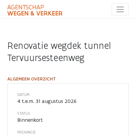
Overslaan
en
naar
de
inhoud
gaan
Renovatie wegdek tunnel
Tervuursesteenweg
ALGEMEEN OVERZICHT
Renovatie
wegdek
DATUM
4 t.e.m. 31 augustus 2026
tunnel
STATUS
Tervuursesteenweg
Binnenkort
PROVINCIE