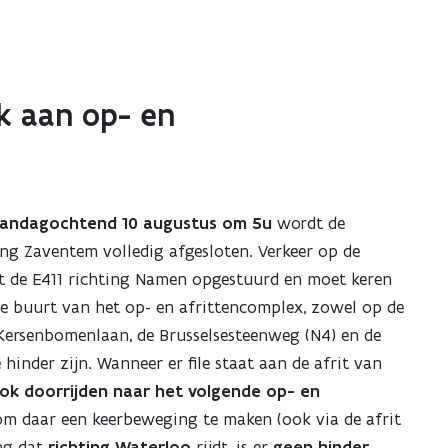
ik aan op- en
maandagochtend 10 augustus om 5u
wordt de
ing Zaventem volledig afgesloten. Verkeer op de
rdt de E411 richting Namen opgestuurd en moet keren
de buurt van het op- en afrittencomplex, zowel op de
Kersenbomenlaan, de Brusselsesteenweg (N4) en de
hinder zijn. Wanneer er file staat aan de afrit van
ok doorrijden naar het volgende op- en
 om daar een keerbeweging te maken (ook via de afrit
ing dat
richting Waterloo
rijdt, is er
geen hinder.