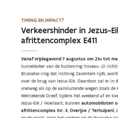
TIMING EN IMPACT?
Verkeershinder in Jezus-E
afrittencomplex E411
Vanaf vrijdagavond 7 augustus om 21u tot 
tunnelkoker van de buitenring (niveau -2) richt
Brusselse ring dat richting Zaventem rijdt, wo
over de brug van Jezus-Eik. Daardoor zal er in 
snelweg als op de aansluitende wegen zoals de 
Welriekende Dreef, tijdens het weekend af en toe 
Jezus-Eik / Hoeilaart, kunnen
automobilisten o
afrittencomplex (nr. 3, Overijse / Terhulpen)
,
en de oprit). Voor het verkeer op de Brusselse r