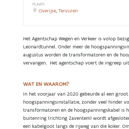
:
PLAATS
Overijse
,
Tervuren
koker
buitenring
Het Agentschap Wegen en Verkeer is volop bezi
Leonardtunnel. Onder meer de hoogspanningsinst
(richting
augustus worden de transformatoren en de hoog
vervangen. Het agentschap voert de ingreep uit
Zaventem)
afgesloten
WAT EN WAAROM?
In het voorjaar van 2020 gebeurde al een groot
hoogspanningsinstallatie, zonder veel hinder v
transformatoren en de hoogspanningskabel is he
buitenring (richting Zaventem) wordt afgeslot
een kabelgoot langs de rijweg van die koker. Om