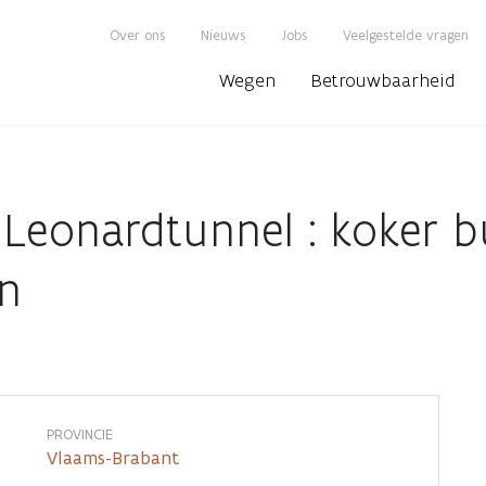
Over ons
Nieuws
Jobs
Veelgestelde vragen
Wegen
Betrouwbaarheid
onardtunnel : koker bui
en
PROVINCIE
Vlaams-Brabant