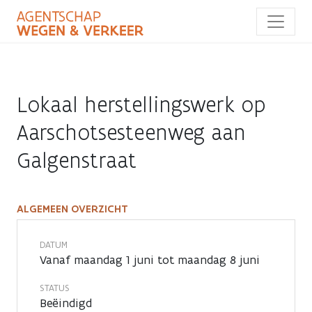
Overslaan
en
naar
de
inhoud
gaan
Lokaal herstellingswerk op
Aarschotsesteenweg aan
Galgenstraat
ALGEMEEN OVERZICHT
Lokaal
herstellingswerk
DATUM
Vanaf maandag 1 juni tot maandag 8 juni
op
STATUS
Aarschotsesteenweg
Beëindigd