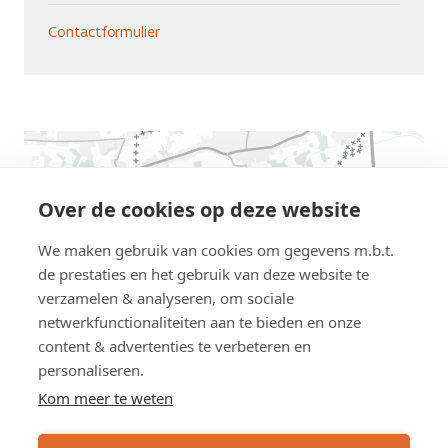
Contactformulier
AWV
map
displaying
Over de cookies op deze website
the
We maken gebruik van cookies om gegevens m.b.t.
location
de prestaties en het gebruik van deze website te
this
verzamelen & analyseren, om sociale
road
netwerkfunctionaliteiten aan te bieden en onze
work
content & advertenties te verbeteren en
personaliseren.
Kom meer te weten