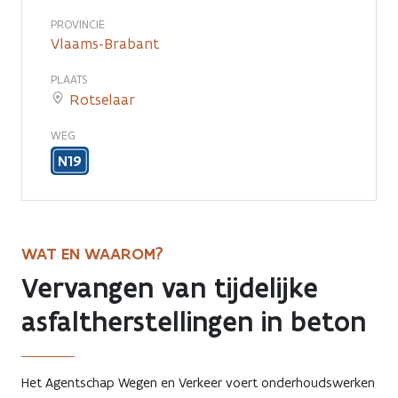
aan
PROVINCIE
Vlaams-Brabant
Galgenstraat
PLAATS
Rotselaar
WEG
N19
WAT EN WAAROM?
Vervangen van tijdelijke
asfaltherstellingen in beton
Het Agentschap Wegen en Verkeer voert onderhoudswerken