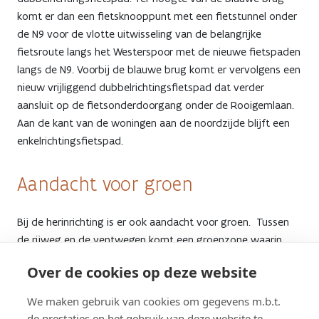
komt er dan een fietsknooppunt met een fietstunnel onder
de N9 voor de vlotte uitwisseling van de belangrijke
fietsroute langs het Westerspoor met de nieuwe fietspaden
langs de N9. Voorbij de blauwe brug komt er vervolgens een
nieuw vrijliggend dubbelrichtingsfietspad dat verder
aansluit op de fietsonderdoorgang onder de Rooigemlaan.
Aan de kant van de woningen aan de noordzijde blijft een
enkelrichtingsfietspad.
Aandacht voor groen
Bij de herinrichting is er ook aandacht voor groen. Tussen
de rijweg en de ventwegen komt een groenzone waarin
bomen zullen worden aangeplant. Deze zone zal ook dienen
Over de cookies op deze website
voor de infiltratie van regenwater. Bij nieuwe projecten
moet er immers zo veel mogelijk onthard worden en moet
We maken gebruik van cookies om gegevens m.b.t.
het regenwater immers maximaal ter plaatse in de grond
de prestaties en het gebruik van deze website te