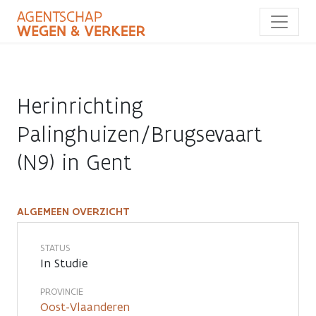
Overslaan
en
naar
de
inhoud
gaan
Herinrichting
Palinghuizen/Brugsevaart
(N9) in Gent
ALGEMEEN OVERZICHT
Herinrichting
Palinghuizen/Brugsevaart
STATUS
In Studie
(N9)
PROVINCIE
in
Oost-Vlaanderen