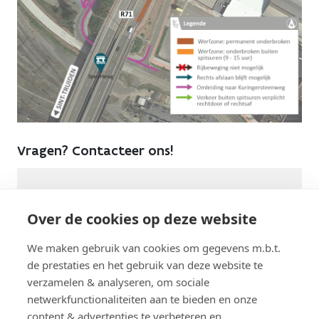
Vragen? Contacteer ons!
Contact
Wegen en Verkeer Limburg
011 74 23 00
Over de cookies op deze website
Telefoon
www.meldpuntwegen.be
Website
We maken gebruik van cookies om gegevens m.b.t.
de prestaties en het gebruik van deze website te
verzamelen & analyseren, om sociale
netwerkfunctionaliteiten aan te bieden en onze
content & advertenties te verbeteren en