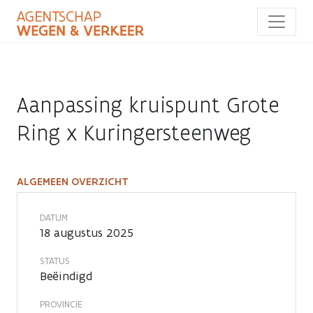
Overslaan
en
naar
de
inhoud
gaan
Aanpassing kruispunt Grote
Ring x Kuringersteenweg
ALGEMEEN OVERZICHT
Aanpassing
kruispunt
DATUM
18 augustus 2025
Grote
STATUS
Ring
Beëindigd
x
PROVINCIE