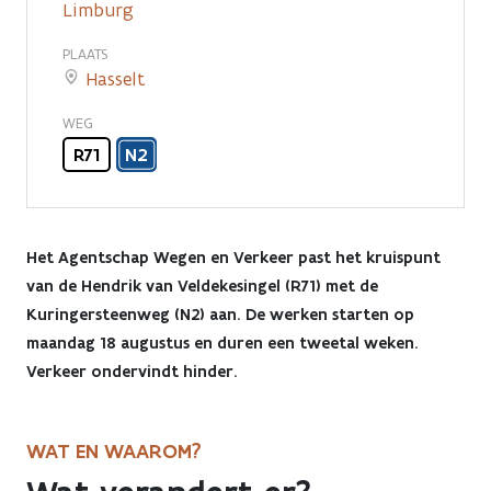
Limburg
Kuringersteenweg
PLAATS
Hasselt
WEG
R71
N2
Het Agentschap Wegen en Verkeer past het kruispunt
van de Hendrik van Veldekesingel (R71) met de
Kuringersteenweg (N2) aan. De werken starten op
maandag 18 augustus en duren een tweetal weken.
Verkeer ondervindt hinder.
WAT EN WAAROM?