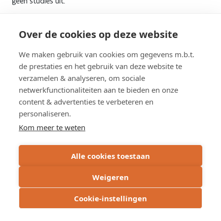
geen studies uit.
augustus
Hoogmolenbrug
2026
page
Over de cookies op deze website
Overzicht werken
We maken gebruik van cookies om gegevens m.b.t.
de prestaties en het gebruik van deze website te
verzamelen & analyseren, om sociale
Overzicht studies
netwerkfunctionaliteiten aan te bieden en onze
content & advertenties te verbeteren en
personaliseren.
Kom meer te weten
Alle cookies toestaan
Weigeren
Cookie-instellingen