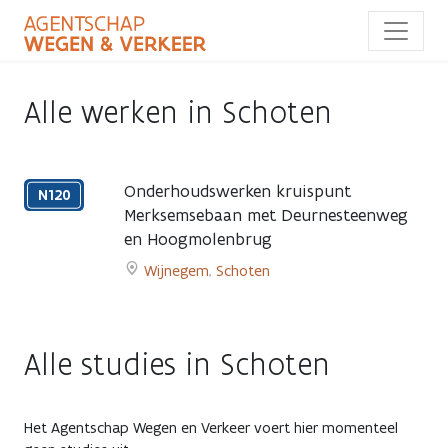
Overslaan
en
naar
de
inhoud
Alle werken in Schoten
gaan
Onderhoudswerken kruispunt
N120
Merksemsebaan met Deurnesteenweg
en Hoogmolenbrug
Nachten
van
Wijnegem
,
Schoten
5
Go
op
to
6
Onderhoudswerken
en
Alle studies in Schoten
kruispunt
van
Merksemsebaan
6
met
op
Deurnesteenweg
Het Agentschap Wegen en Verkeer voert hier momenteel
7
en