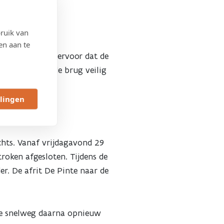
ruik van
en aan te
voegen zorgen ervoor dat de
tellen, blijft de brug veilig
llingen
chts. Vanaf vrijdagavond 29
troken afgesloten. Tijdens de
der. De afrit De Pinte naar de
 de snelweg daarna opnieuw