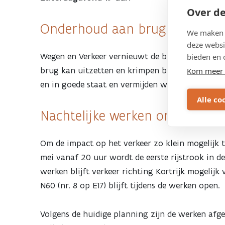
E17
Over de
Onderhoud aan brug voor veilig
aan
We maken g
deze websi
Wegen en Verkeer vernieuwt de brugvoegen van 
bieden en 
brug
brug kan uitzetten en krimpen bij temperatuurver
Kom meer 
en in goede staat en vermijden we grotere herst
over
Alle co
Nachtelijke werken om hinde
Grote
Steenweg:
Om de impact op het verkeer zo klein mogelijk 
mei vanaf 20 uur wordt de eerste rijstrook in de 
weekend-
werken blijft verkeer richting Kortrijk mogelijk 
N60 (nr. 8 op E17) blijft tijdens de werken open.
en
Volgens de huidige planning zijn de werken af