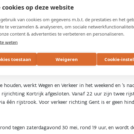
 cookies op deze website
e infrastructuur
ebruik van cookies om gegevens m.b.t. de prestaties en het geb
te te verzamelen & analyseren, om sociale netwerkfunctionaliteit
de brug op de E17 over de Grote Steenweg (N60c). De brug
onze content & advertenties te verbeteren en personaliseren.
schillen en belasting door verkeer. Door deze tijdig te hers
te weten
ellingen op langere termijn.
okies toestaan
Weigeren
Cookie-inste
r te beperken
te houden, werkt Wegen en Verkeer in het weekend en ’s na
rijrichting Kortrijk afgesloten. Vanaf 22 uur zijn twee rijs
via één rijstrook. Voor verkeer richting Gent is er geen hin
gerond tegen zaterdagavond 30 mei, rond 19 uur, en wordt