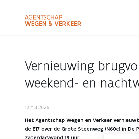
Overslaan
en
naar
de
inhoud
Zoekterm
Bundle
gaan
Type
Vernieuwing brugvo
Zoekbalk
sluiten
weekend- en nachtwe
12 MEI 2026
Vernieuwing
Het Agentschap Wegen en Verkeer vernieuwt 
brugvoeg
de E17 over de Grote Steenweg (N60c) in De Pi
zaterdagavond 19 uur.