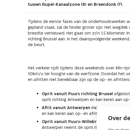
hinder
tussen Rupel-Kanaalzone (8) en Breendonk (7).
op
Tijdens de eerste fases van de onderhoudswerken wa
gepland staat, zal de hinder groter zijn. Het wegde
breedte vernieuwd. Het gaat om zo’n 1,5 kilometer. 
A12
richting Brussel aan. In het daaropvolgende weekend
de beurt.
in
Willebroek
Het verkeer rijdt tijdens deze weekends over één rijs
50km/u ter hoogte van de werfzone. Doordat het ver
en afritten niet bereikbaar zijn op de op- en afritt
door
Oprit vanuit Puurs richting Brussel
afgeslot
onderhoudswerken
oprit richting Antwerpen en kan keren aan op
Afrit vanuit Antwerpen richting Breendon
en kan keren aan op- en afrittencomplex 6 Wil
Over de
Oprit vanuit Puurs-Willebroek naar Antw
Antwerpen neemt de oprit richting Brussel en
We maken g