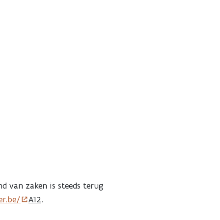
nd van zaken is steeds terug
r.be/
A12
.