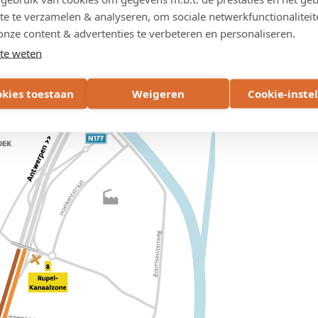
e
afgesloten vanaf vrijdagavond 16 oktober tot en met zondag 18 okt
te te verzamelen & analyseren, om sociale netwerkfunctionaliteit
onze content & advertenties te verbeteren en personaliseren.
te weten
okies toestaan
Weigeren
Cookie-inste