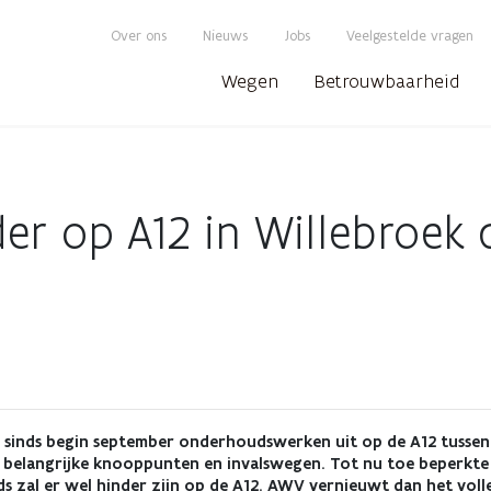
Over ons
Nieuws
Jobs
Veelgestelde vragen
Wegen
Betrouwbaarheid
er op A12 in Willebroek 
sinds begin september onderhoudswerken uit op de A12 tussen W
belangrijke knooppunten en invalswegen. Tot nu toe beperkte 
s zal er wel hinder zijn op de A12. AWV vernieuwt dan het vol