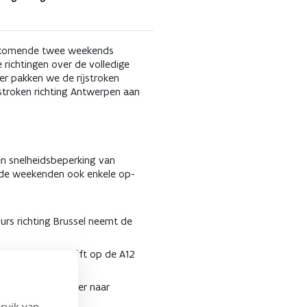
de komende twee weekends
richtingen over de volledige
er pakken we de rijstroken
jstroken richting Antwerpen aan
een snelheidsbeperking van
eide weekenden ook enkele op-
urs richting Brussel neemt de
ber. Verkeer blijft op de A12
18 oktober. Verkeer naar
ruik van