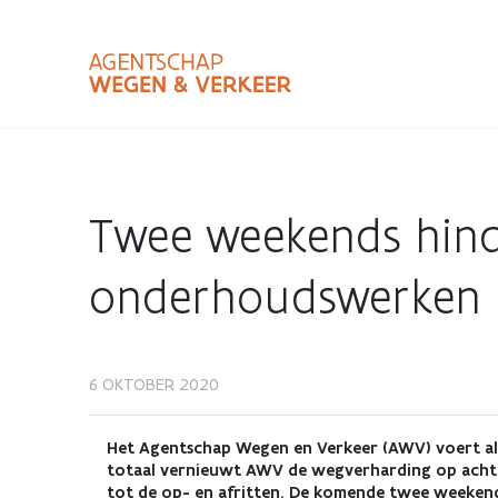
Overslaan
en
naar
de
inhoud
Zoekterm
Bundle
gaan
Type
Twee weekends hind
Zoekbalk
sluiten
onderhoudswerken
6 OKTOBER 2020
Twee
weekends
Het Agentschap Wegen en Verkeer (AWV) voert al 
totaal vernieuwt AWV de wegverharding op acht 
tot de op- en afritten. De komende twee weekend