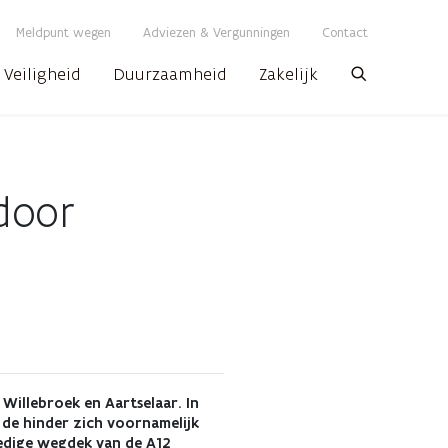
Meldpunt wegen
Adviezen & Vergunningen
Contact
Veiligheid
Duurzaamheid
Zakelijk
Zoeken
door
illebroek en Aartselaar. In
de hinder zich voornamelijk
ledige wegdek van de A12