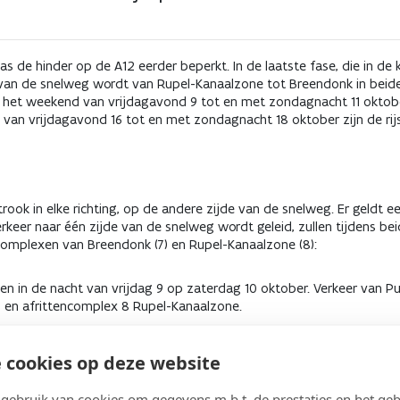
s de hinder op de A12 eerder beperkt. In de laatste fase, die in 
k van de snelweg wordt van Rupel-Kanaalzone tot Breendonk in beide 
In het weekend van vrijdagavond 9 tot en met zondagnacht 11 oktob
, van vrijdagavond 16 tot en met zondagnacht 18 oktober zijn de ri
trook in elke richting, op de andere zijde van de snelweg. Er geldt 
keer naar één zijde van de snelweg wordt geleid, zullen tijdens b
encomplexen van Breendonk (7) en Rupel-Kanaalzone (8):
en in de nacht van vrijdag 9 op zaterdag 10 oktober. Verkeer van Pu
- en afrittencomplex 8 Rupel-Kanaalzone.
k
afgesloten vanaf vrijdagavond 9 oktober tot en met zondag 11 okto
lebroek-Zuid.
 cookies op deze website
erpen
afgesloten vanaf vrijdagavond 16 oktober tot en met zondag 
 kan keren aan op- en afrittencomplex 6 Willebroek-Zuid.
ebruik van cookies om gegevens m.b.t. de prestaties en het geb