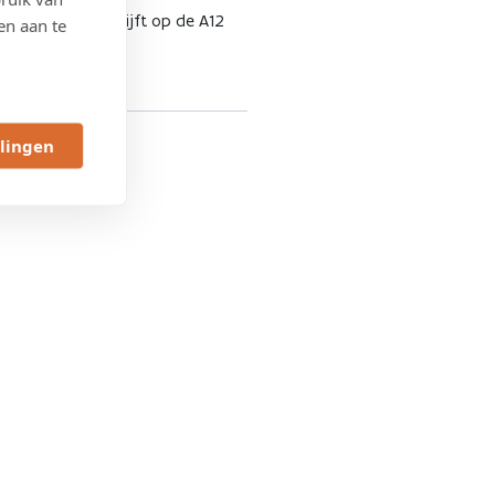
ober. Verkeer blijft op de A12
en aan te
llingen