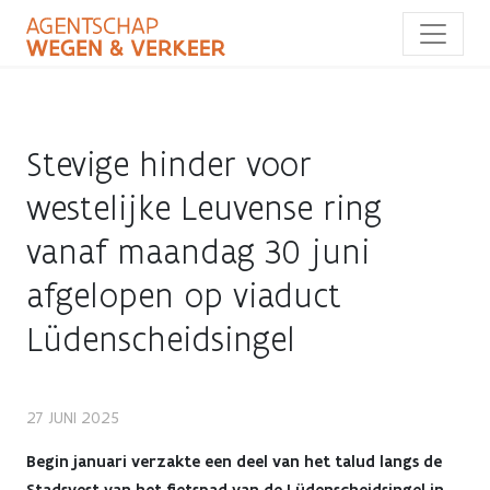
Overslaan
en
naar
de
inhoud
gaan
Stevige hinder voor
westelijke Leuvense ring
vanaf maandag 30 juni
afgelopen op viaduct
Lüdenscheidsingel
Stevige
27 JUNI 2025
hinder
Begin januari verzakte een deel van het talud langs de