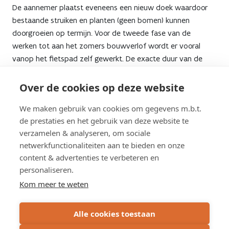
Lüdenscheidsingel
De aannemer plaatst eveneens een nieuw doek waardoor
bestaande struiken en planten (geen bomen) kunnen
doorgroeien op termijn. Voor de tweede fase van de
werken tot aan het zomers bouwverlof wordt er vooral
vanop het fietspad zelf gewerkt. De exacte duur van de
werken is afhankelijk van werf- en weersomstandigheden. In
de huidige planning kan het dubbelrichtingsfietspad op
Over de cookies op deze website
vrijdag 11 juli opnieuw gebruikt worden.
We maken gebruik van cookies om gegevens m.b.t.
de prestaties en het gebruik van deze website te
Warme oproep aan fietsers
verzamelen & analyseren, om sociale
Blijf de omleiding gebruiken tijdens de werken: het fietspad
netwerkfunctionaliteiten aan te bieden en onze
is sinds de verzakking volledig gesloten en het is gevaarlijk
content & advertenties te verbeteren en
om de signalisatie te verplaatsen en het
personaliseren.
dubbelrichtingsfietspad te betreden. Volg de sportieve
Kom meer te weten
fietsomleiding, respecteer de signalisatie en neem geen
onnodige risico’s voor jezelf en voor de arbeiders ter
plaatse.
Alle cookies toestaan