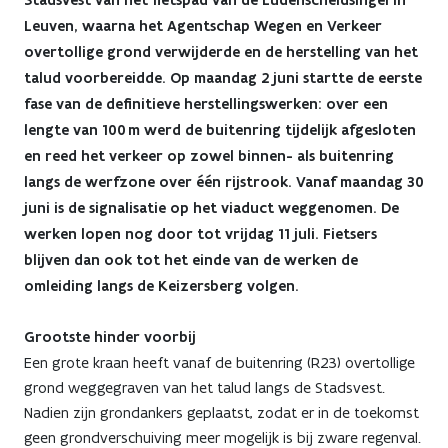
Stadsvest van het fietspad van de Lüdenscheidsingel in
voor
Leuven, waarna het Agentschap Wegen en Verkeer
overtollige grond verwijderde en de herstelling van het
westelijke
talud voorbereidde. Op maandag 2 juni startte de eerste
Leuvense
fase van de definitieve herstellingswerken: over een
lengte van 100 m werd de buitenring tijdelijk afgesloten
ring
en reed het verkeer op zowel binnen- als buitenring
vanaf
langs de werfzone over één rijstrook. Vanaf maandag 30
juni is de signalisatie op het viaduct weggenomen. De
maandag
werken lopen nog door tot vrijdag 11 juli. Fietsers
30
blijven dan ook tot het einde van de werken de
omleiding langs de Keizersberg volgen.
juni
afgelopen
Grootste hinder voorbij
Een grote kraan heeft vanaf de buitenring (R23) overtollige
op
grond weggegraven van het talud langs de Stadsvest.
Nadien zijn grondankers geplaatst, zodat er in de toekomst
viaduct
geen grondverschuiving meer mogelijk is bij zware regenval.