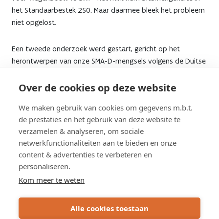
voor
het Standaarbestek 250. Maar daarmee bleek het probleem
niet opgelost.
toplagen
Een tweede onderzoek werd gestart, gericht op het
herontwerpen van onze SMA-D-mengsels volgens de Duitse
aanpak. Hierbij werd ook de kwaliteit van de beschikbare
bitumen voor SMA-D onderzocht. Die was onvoldoende.
Over de cookies op deze website
Navraag op het Technisch Comité over “Road Materials” van
We maken gebruik van cookies om gegevens m.b.t.
het Europees Centrum voor Normalisatie (CEN) leerde dat
de prestaties en het gebruik van deze website te
ook onze buurlanden met dezelfde kwaliteitsproblemen
verzamelen & analyseren, om sociale
kampen.
netwerkfunctionaliteiten aan te bieden en onze
content & advertenties te verbeteren en
Op basis van deze bevindingen stellen we voor om opnieuw
personaliseren.
over te stappen naar
SMA-C als standaardmengsel voor
Kom meer te weten
toplagen
. Dit mengsel lijkt voorlopig minder gevoelig voor
de verminderde bitumenkwaliteit en biedt daardoor een
Alle cookies toestaan
robuustere keuze voor duurzame wegverhardingen.We