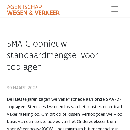
Overslaan
en
naar
de
inhoud
gaan
SMA-C opnieuw
standaardmengsel voor
toplagen
SMA-
30 MAART 2026
C
De laatste jaren zagen we
vaker schade aan onze SMA-D-
toplagen
. Steentjes kwamen los van het mastiek en er trad
opnieuw
vaker rafeling op. Om dit op te lossen, verhoogden we – op
basis van een eerste advies van het Onderzoekscentrum
standaardmengsel
voor Wegenbouw (OCW) - het minimum bitumengehalte in