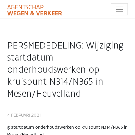
Overslaan
en
naar
de
inhoud
gaan
PERSMEDEDELING: Wijziging
startdatum
onderhoudswerken op
kruispunt N314/N365 in
Mesen/Heuvelland
PERSMEDEDELING:
4 FEBRUARI 2021
Wijziging
g startdatum onderhoudswerken op kruispunt N314/N365 in
Mesen/Heuvelland