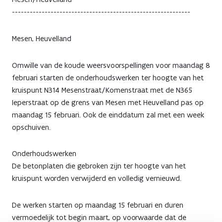
startdatum
------------------------------------------------------------
onderhoudswerken op
Mesen, Heuvelland
kruispunt
Omwille van de koude weersvoorspellingen voor maandag 8
N314/N365
februari starten de onderhoudswerken ter hoogte van het
in
kruispunt N314 Mesenstraat/Komenstraat met de N365
Ieperstraat op de grens van Mesen met Heuvelland pas op
Mesen/Heuvelland
maandag 15 februari. Ook de einddatum zal met een week
opschuiven.
Onderhoudswerken
De betonplaten die gebroken zijn ter hoogte van het
kruispunt worden verwijderd en volledig vernieuwd.
De werken starten op maandag 15 februari en duren
vermoedelijk tot begin maart, op voorwaarde dat de