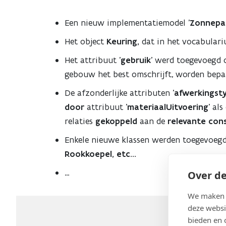
op
Een nieuw implementatiemodel '
Zonnepa
productie
Het object
Keuring,
dat in het vocabular
Het attribuut '
gebruik
' werd toegevoegd
gebouw het best omschrijft, worden bepaa
De afzonderlijke attributen '
afwerkingst
door
attribuut '
materiaalUitvoering
' al
relaties
gekoppeld
aan de
relevante con
Enkele nieuwe klassen werden toegevoegd
Rookkoepel, etc…
…
Over de
We maken g
deze websi
bieden en 