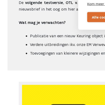
De
volgende testversie, OTL v.2.19.0,
staat ge
Kom meer 
nieuwsbrief in het oog om hier als eerste van op
Alle co
Wat mag je verwachten?
Publicatie van een nieuw Keuring object 
Verdere uitbreidingen ikv. onze EM Verwev
Toevoegingen van kleinere wijzigingen en