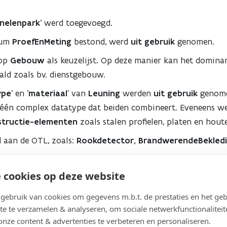
nelenpark
' werd toegevoegd.
ium
ProefEnMeting
bestond, werd
uit gebruik
genomen.
 op
Gebouw
als keuzelijst. Op deze manier kan het domina
ld zoals bv. dienstgebouw.
ype
' en '
materiaal
' van
Leuning
werden
uit gebruik
genom
s één complex datatype dat beiden combineert. Eveneens w
structie-elementen
zoals stalen profielen, platen en hout
 aan de OTL, zoals:
Rookdetector, BrandwerendeBekledin
 cookies op deze website
ebruik van cookies om gegevens m.b.t. de prestaties en het geb
te te verzamelen & analyseren, om sociale netwerkfunctionaliteit
onze content & advertenties te verbeteren en personaliseren.