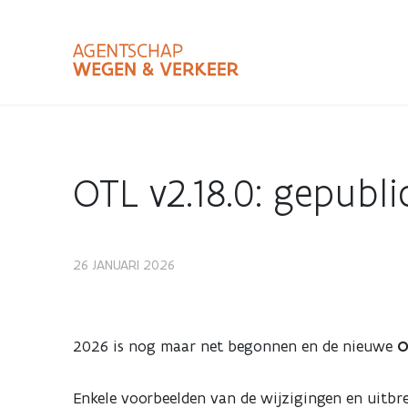
Overslaan
en
naar
de
inhoud
Zoekterm
Bundle
gaan
Type
OTL v2.18.0: gepubl
Zoekbalk
sluiten
26 JANUARI 2026
OTL
v2.18.0:
2026 is nog maar net begonnen en de nieuwe
O
gepubliceerd
Enkele voorbeelden van de wijzigingen en uitbr