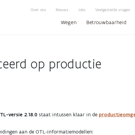
Over ons
Nieuws
Jobs
Veelgestelde vragen
Wegen
Betrouwbaarheid
iceerd op productie
TL-versie 2.18.0
staat intussen klaar in de
productieomge
eidingen aan de OTL-informatiemodellen: