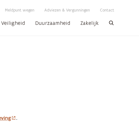
Meldpunt wegen
Adviezen & Vergunningen
Contact
Veiligheid
Duurzaamheid
Zakelijk
Zoeken
ving
.