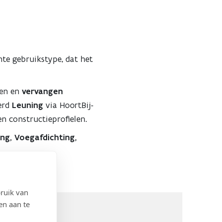
nte gebruikstype, dat het
en en
vervangen
erd
Leuning
via HoortBij-
en constructieprofielen.
g, Voegafdichting,
ruik van
en aan te