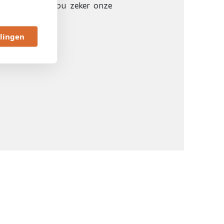
eke review). Hou zeker onze
llingen