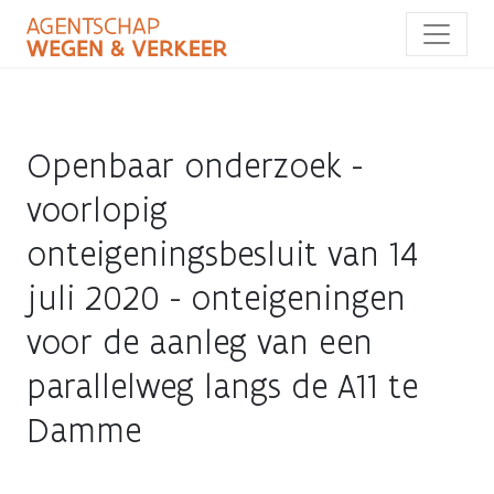
Overslaan
en
naar
de
inhoud
gaan
Openbaar onderzoek -
voorlopig
onteigeningsbesluit van 14
juli 2020 - onteigeningen
voor de aanleg van een
parallelweg langs de A11 te
Damme