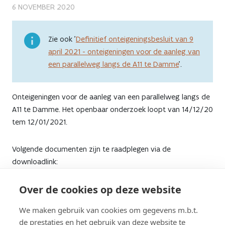
Openbaar
6 NOVEMBER 2020
onderzoek
Zie ook '
Definitief onteigeningsbesluit van 9
-
april 2021 - onteigeningen voor de aanleg van
een parallelweg langs de A11 te Damme
'.
voorlopig
onteigeningsbesluit
Onteigeningen voor de aanleg van een parallelweg langs de
van
A11 te Damme. Het openbaar onderzoek loopt van 14/12/20
tem 12/01/2021.
14
juli
Volgende documenten zijn te raadplegen via de
downloadlink:
2020
-
Over de cookies op deze website
De aankondiging openbaar onderzoek
Het voorlopig onteigeningsbesluit dd.14/07/20
onteigeningen
We maken gebruik van cookies om gegevens m.b.t.
De projectnota onteigeningen
de prestaties en het gebruik van deze website te