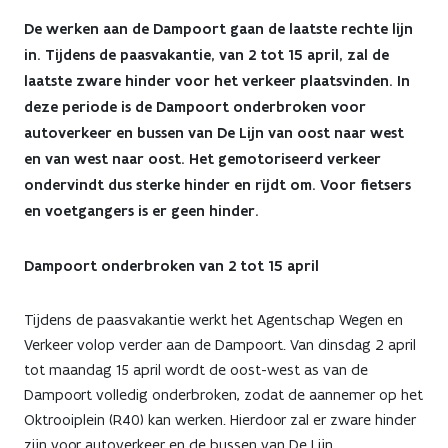
weken
De werken aan de Dampoort gaan de laatste rechte lijn
zware
in. Tijdens de paasvakantie, van 2 tot 15 april, zal de
laatste zware hinder voor het verkeer plaatsvinden. In
hinder
deze periode is de Dampoort onderbroken voor
autoverkeer en bussen van De Lijn van oost naar west
en
en van west naar oost. Het gemotoriseerd verkeer
dan
ondervindt dus sterke hinder en rijdt om. Voor fietsers
en voetgangers is er geen hinder.
zijn
werken
Dampoort onderbroken van 2 tot 15 april
aan
Tijdens de paasvakantie werkt het Agentschap Wegen en
Dampoort
Verkeer volop verder aan de Dampoort. Van dinsdag 2 april
tot maandag 15 april wordt de oost-west as van de
zo
Dampoort volledig onderbroken, zodat de aannemer op het
goed
Oktrooiplein (R40) kan werken. Hierdoor zal er zware hinder
zijn voor autoverkeer en de bussen van De Lijn.