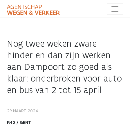
Overslaan
en
naar
de
inhoud
gaan
Nog twee weken zware
hinder en dan zijn werken
aan Dampoort zo goed als
klaar: onderbroken voor auto
en bus van 2 tot 15 april
Nog
29 MAART 2024
twee
R40 / GENT