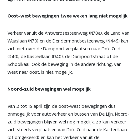
als
klaar:
Oost-west bewegingen twee weken lang niet mogelijk
onderbroken
Verkeer vanuit de Antwerpsesteenweg (N70a), de Land van
voor
Waaslaan (N70) en de Dendermondsesteenweg (N445) kan
zich niet over de Dampoort verplaatsen naar Dok-Zuid
auto
(R40), de Kasteellaan (R40), de Dampoortstraat of de
Schoolkaai. Ook de beweging in de andere richting, van
en
west naar oost, is niet mogelijk.
bus
Noord-zuid bewegingen wel mogelijk
van
2
Van 2 tot 15 april zijn de oost-west bewegingen dus
onmogelijk voor autoverkeer en bussen van De Lijn. Noord-
tot
zuid bewegingen blijven wel nog mogelijk: zo kan verkeer
15
zich steeds verplaatsen van Dok-Zuid naar de Kasteellaan
(of omgekeerd) en kan het verkeer vanuit de