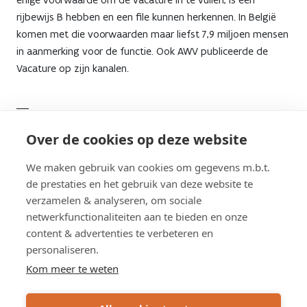
rijbewijs B hebben en een file kunnen herkennen. In België
komen met die voorwaarden maar liefst 7,9 miljoen mensen
in aanmerking voor de functie. Ook AWV publiceerde de
Vacature op zijn kanalen.
___
Over de cookies op deze website
* Al België waren er op 3 januari 2026 7.889.962 personen
die het recht hadden een voertuig te besturen van
We maken gebruik van cookies om gegevens m.b.t.
categorie B (Bron: FOD Mobiliteit en Vervoer)
de prestaties en het gebruik van deze website te
verzamelen & analyseren, om sociale
netwerkfunctionaliteiten aan te bieden en onze
content & advertenties te verbeteren en
personaliseren.
Kom meer te weten