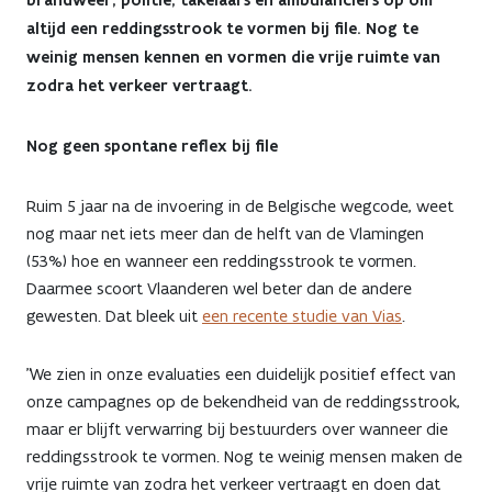
brandweer, politie, takelaars en ambulanciers op om
7,9
altijd een reddingsstrook te vormen bij file. Nog te
weinig mensen kennen en vormen die vrije ruimte van
miljoen
zodra het verkeer vertraagt.
reddingsstrookmedewerkers
Nog geen spontane reflex bij file
in
nieuwe
Ruim 5 jaar na de invoering in de Belgische wegcode, weet
nog maar net iets meer dan de helft van de Vlamingen
campagne
(53%) hoe en wanneer een reddingsstrook te vormen.
Wegen
Daarmee scoort Vlaanderen wel beter dan de andere
gewesten. Dat bleek uit
een recente studie van Vias
.
en
Verkeer
"We zien in onze evaluaties een duidelijk positief effect van
onze campagnes op de bekendheid van de reddingsstrook,
maar er blijft verwarring bij bestuurders over wanneer die
reddingsstrook te vormen. Nog te weinig mensen maken de
vrije ruimte van zodra het verkeer vertraagt en doen dat