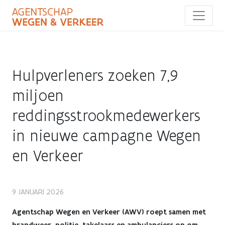
Overslaan
en
naar
de
inhoud
gaan
Hulpverleners zoeken 7,9
miljoen
reddingsstrookmedewerkers
in nieuwe campagne Wegen
en Verkeer
Hulpverleners
9 JANUARI 2026
zoeken
Agentschap Wegen en Verkeer (AWV) roept samen met