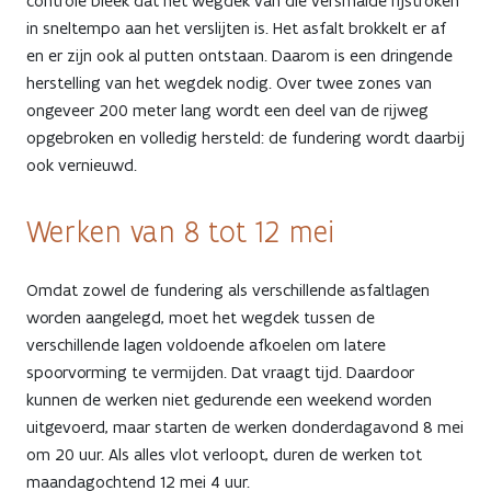
controle bleek dat het wegdek van die versmalde rijstroken
A19
in sneltempo aan het verslijten is. Het asfalt brokkelt er af
en
en er zijn ook al putten ontstaan. Daarom is een dringende
herstelling van het wegdek nodig. Over twee zones van
N58
ongeveer 200 meter lang wordt een deel van de rijweg
tussen
opgebroken en volledig hersteld: de fundering wordt daarbij
ook vernieuwd.
Ringlaan
Werken van 8 tot 12 mei
en
A19
Omdat zowel de fundering als verschillende asfaltlagen
volledig
worden aangelegd, moet het wegdek tussen de
verschillende lagen voldoende afkoelen om latere
afgesloten
spoorvorming te vermijden. Dat vraagt tijd. Daardoor
kunnen de werken niet gedurende een weekend worden
uitgevoerd, maar starten de werken donderdagavond 8 mei
om 20 uur. Als alles vlot verloopt, duren de werken tot
maandagochtend 12 mei 4 uur.