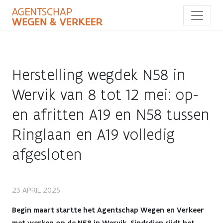
Overslaan
en
naar
de
inhoud
gaan
Herstelling wegdek N58 in
Wervik van 8 tot 12 mei: op-
en afritten A19 en N58 tussen
Ringlaan en A19 volledig
afgesloten
Herstelling
23 APRIL 2025
wegdek
Begin maart startte het Agentschap Wegen en Verkeer