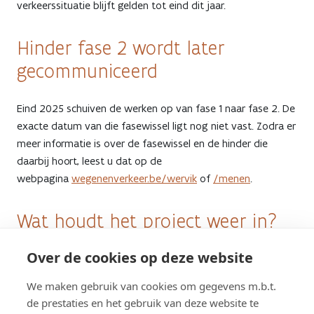
verkeerssituatie blijft gelden tot eind dit jaar.
Hinder fase 2 wordt later
gecommuniceerd
Eind 2025 schuiven de werken op van fase 1 naar fase 2. De
exacte datum van die fasewissel ligt nog niet vast. Zodra er
meer informatie is over de fasewissel en de hinder die
daarbij hoort, leest u dat op de
webpagina
wegenenverkeer.be/wervik
of
/menen
.
Wat houdt het project weer in?
Over de cookies op deze website
De N58 wordt grondig vernieuwd, tussen de A19 en de
Ringlaan. Er komen twee rijvakken bij, om de file op de N8 in
We maken gebruik van cookies om gegevens m.b.t.
Geluwe en op de afrit Wervik (nr. 2a) op te lossen. De
de prestaties en het gebruik van deze website te
rotonde op de Menenstraat wordt omgebouwd tot een