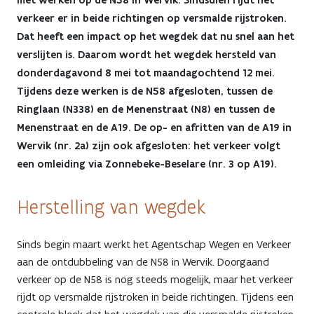
met werken op de N58 in Wervik. Sindsdien rijdt het
N58
verkeer er in beide richtingen op versmalde rijstroken.
Dat heeft een impact op het wegdek dat nu snel aan het
in
verslijten is. Daarom wordt het wegdek hersteld van
Wervik
donderdagavond 8 mei tot maandagochtend 12 mei.
Tijdens deze werken is de N58 afgesloten, tussen de
van
Ringlaan (N338) en de Menenstraat (N8) en tussen de
8
Menenstraat en de A19. De op- en afritten van de A19 in
Wervik (nr. 2a) zijn ook afgesloten: het verkeer volgt
tot
een omleiding via Zonnebeke-Beselare (nr. 3 op A19).
12
Herstelling van wegdek
mei:
op-
Sinds begin maart werkt het Agentschap Wegen en Verkeer
en
aan de ontdubbeling van de N58 in Wervik. Doorgaand
verkeer op de N58 is nog steeds mogelijk, maar het verkeer
afritten
rijdt op versmalde rijstroken in beide richtingen. Tijdens een