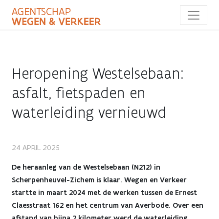
Overslaan
en
naar
de
inhoud
gaan
Heropening Westelsebaan:
asfalt, fietspaden en
waterleiding vernieuwd
Heropening
24 APRIL 2025
Westelsebaan:
De heraanleg van de Westelsebaan (N212) in
Scherpenheuvel-Zichem is klaar. Wegen en Verkeer
asfalt,
startte in maart 2024 met de werken tussen de Ernest
Claesstraat 162 en het centrum van Averbode. Over een
fietspaden
afstand van bijna 2 kilometer werd de waterleiding