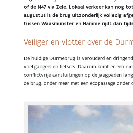
voor
of de N47 via Zele. Lokaal verkeer kan nog to
augustus is de brug uitzonderlijk volledig afg
vernieuwing
tussen Waasmunster en Hamme rijdt dan tijde
Durmebrug
Veiliger en vlotter over de Du
(N446):
De huidige Durmebrug is verouderd en dringend 
voetgangers en fietsers. Daarom komt er een nieu
werken
conflictvrije aansluitingen op de jaagpaden la
de brug, onder meer met een ecopassage onder 
starten
op
13