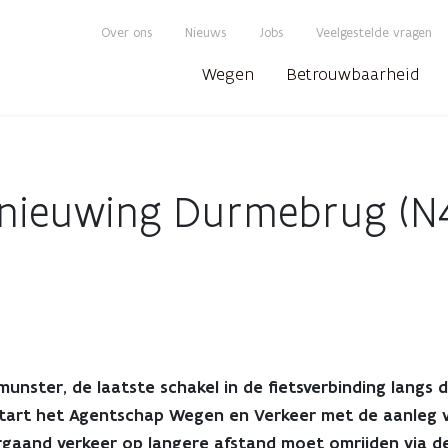
Over ons
Nieuws
Jobs
Veelgestelde vragen
Wegen
Betrouwbaarheid
rnieuwing Durmebrug (N4
ster, de laatste schakel in de fietsverbinding langs d
tart het Agentschap Wegen en Verkeer met de aanleg v
orgaand verkeer op langere afstand moet omrijden via d