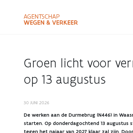
Overslaan
en
naar
de
inhoud
Zoekterm
Bundle
gaan
Type
Groen licht voor ve
Zoekbalk
sluiten
op 13 augustus
30 JUNI 2026
Groen
De werken aan de Durmebrug (N446) in Waasmun
licht
starten. Op donderdagochtend 13 augustus s
tegen het najaar van 2027 klaar zal zijn. Do