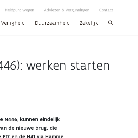
Meldpunt wegen
Adviezen & Vergunningen
Contact
Veiligheid
Duurzaamheid
Zakelijk
Zoeken
46): werken starten
e N446, kunnen eindelijk
an de nieuwe brug, die
e E17 en de N41 via Hamme