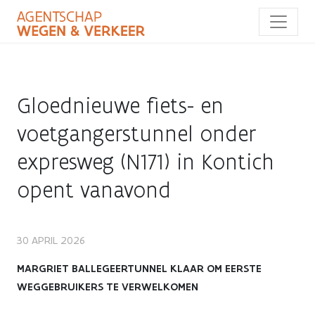
Overslaan
en
naar
de
inhoud
gaan
Gloednieuwe fiets- en
voetgangerstunnel onder
expresweg (N171) in Kontich
opent vanavond
Gloednieuwe
30 APRIL 2026
fiets-
MARGRIET BALLEGEERTUNNEL KLAAR OM EERSTE
WEGGEBRUIKERS TE VERWELKOMEN
en