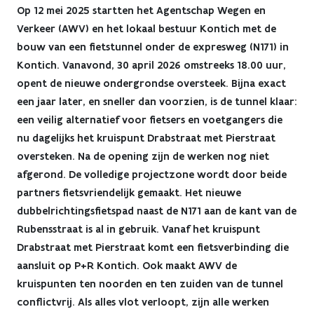
voetgangerstunnel
Op 12 mei 2025 startten het Agentschap Wegen en
Verkeer (AWV) en het lokaal bestuur Kontich met de
onder
bouw van een fietstunnel onder de expresweg (N171) in
Kontich. Vanavond, 30 april 2026 omstreeks 18.00 uur,
expresweg
opent de nieuwe ondergrondse oversteek. Bijna exact
(N171)
een jaar later, en sneller dan voorzien, is de tunnel klaar:
een veilig alternatief voor fietsers en voetgangers die
in
nu dagelijks het kruispunt Drabstraat met Pierstraat
Kontich
oversteken. Na de opening zijn de werken nog niet
afgerond. De volledige projectzone wordt door beide
opent
partners fietsvriendelijk gemaakt. Het nieuwe
vanavond
dubbelrichtingsfietspad naast de N171 aan de kant van de
Rubensstraat is al in gebruik. Vanaf het kruispunt
Drabstraat met Pierstraat komt een fietsverbinding die
aansluit op P+R Kontich. Ook maakt AWV de
kruispunten ten noorden en ten zuiden van de tunnel
conflictvrij. Als alles vlot verloopt, zijn alle werken