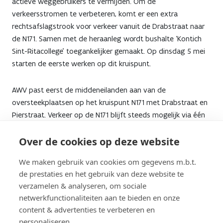
actieve weggebruikers te vermijden. Om de
verkeersstromen te verbeteren, komt er een extra
rechtsafslagstrook voor verkeer vanuit de Drabstraat naar
de N171. Samen met de heraanleg wordt bushalte ‘Kontich
Sint-Ritacollege' toegankelijker gemaakt. Op dinsdag 5 mei
starten de eerste werken op dit kruispunt.
AWV past eerst de middeneilanden aan van de
oversteekplaatsen op het kruispunt N171 met Drabstraat en
Pierstraat. Verkeer op de N171 blijft steeds mogelijk via één
rijstrook in elke richting. Alle afslagbewegingen op het
Over de cookies op deze website
kruispunt blijven ook mogelijk. Vanaf dinsdag 26 mei werkt
het agentschap aan de kant van de Pierstraat en zal de
We maken gebruik van cookies om gegevens m.b.t.
Pierstraat doodlopen op de expresweg. AWV informeert
de prestaties en het gebruik van deze website te
binnenkort in detail over de voorziene omleidingen.
verzamelen & analyseren, om sociale
netwerkfunctionaliteiten aan te bieden en onze
Meer info
content & advertenties te verbeteren en
personaliseren.