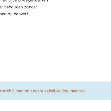
illen tijdens wegenwerken
keer behouden zonder
nsen op de werf.
rprichtlijnen en andere zakelijke documenten