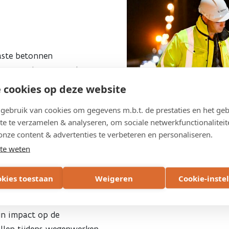
aste betonnen
mt tegen het wegverkeer;
 cookies op deze website
ens - bijvoorbeeld bij
id verlaagd naar 50km/u;
ebruik van cookies om gegevens m.b.t. de prestaties en het geb
bakens en de werf - wordt
te te verzamelen & analyseren, om sociale netwerkfunctionaliteit
onze content & advertenties te verbeteren en personaliseren.
én rijstrook;
te weten
eerstrook om de kans te
egen hoge snelheid in de
okies toestaan
Weigeren
Cookie-inste
un impact op de