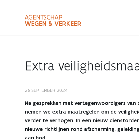
Overslaan
en
naar
de
inhoud
Zoekterm
Bundle
gaan
Type
Extra veiligheidsma
Zoekbalk
sluiten
26 SEPTEMBER 2024
Extra
Na gesprekken met vertegenwoordigers van
veiligheidsmaatrege
nemen we extra maatregelen om de veilighe
verder te verhogen. In een nieuw dienstorder
aan
nieuwe richtlijnen rond afscherming, geleidin
aan bod.