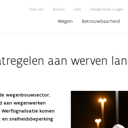
Over ons
Nieuws
Jobs
Veelgestelde vragen
Wegen
Betrouwbaarheid
atregelen aan werven la
 de wegenbouwsector,
len
id aan wegenwerken
 Werfsignalisatie komen
g en snelheidsbeperking