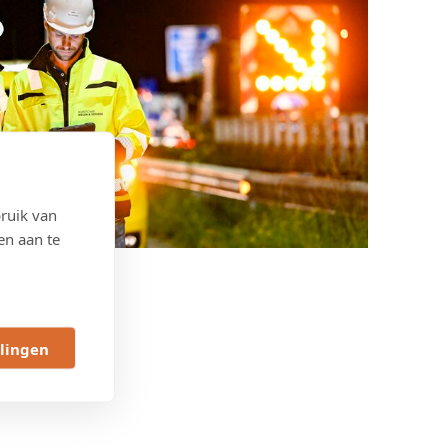
ruik van
en aan te
llingen