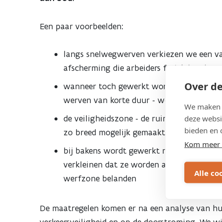
werven
Een paar voorbeelden:
langs
langs snelwegwerven verkiezen we een v
snelwegen
afscherming die arbeiders fysiek bescher
Over de
wanneer toch gewerkt wordt met losse bak
werven van korte duur - wordt de snelhe
We maken g
de veiligheidszone - de ruimte tussen de 
deze websi
bieden en 
zo breed mogelijk gemaakt tot maximaal é
Kom meer 
bij bakens wordt gewerkt met een redress
verkleinen dat ze worden aangereden en t
Alle co
werfzone belanden
De maatregelen komen er na een analyse van h