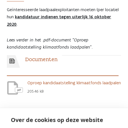
Geïnteresseerde laadpaalexploitanten moeten (per locatie)
hun
kandidatuur indienen tegen uiterlijk 16 oktober
2020
.
Lees verder in het .pdf-document "Oproep
kandidaatstelling klimaatfonds laadpalen".
Documenten
Oproep kandidaatstelling klimaatfonds laadpalen
pdf
205.46 kB
Aanvraagformulier_laadinfrastructuur op
Over de cookies op deze website
carpoolparkings & P&R
pdf