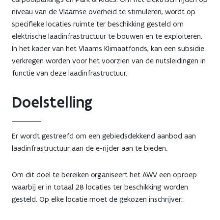
op
niveau van de Vlaamse overheid te stimuleren, wordt op
specifieke locaties ruimte ter beschikking gesteld om
carpoolparkings
elektrische laadinfrastructuur te bouwen en te exploiteren.
en
In het kader van het Vlaams Klimaatfonds, kan een subsidie
verkregen worden voor het voorzien van de nutsleidingen in
Park
functie van deze laadinfrastructuur.
&
Doelstelling
Rides
oproep
Er wordt gestreefd om een gebiedsdekkend aanbod aan
tot
laadinfrastructuur aan de e-rijder aan te bieden.
kandidaatstelling
Om dit doel te bereiken organiseert het AWV een oproep
waarbij er in totaal 28 locaties ter beschikking worden
gesteld. Op elke locatie moet de gekozen inschrijver: