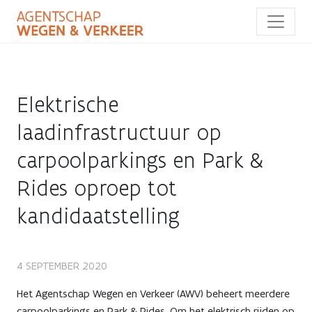
Overslaan
en
naar
de
inhoud
gaan
Elektrische
laadinfrastructuur op
carpoolparkings en Park &
Rides oproep tot
kandidaatstelling
Elektrische
4 SEPTEMBER 2020
laadinfrastructuur
Het Agentschap Wegen en Verkeer (AWV) beheert meerdere
carpoolparkings en Park & Rides. Om het elektrisch rijden op