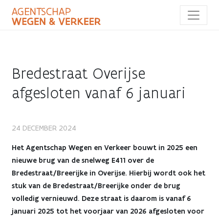
Overslaan
en
naar
de
inhoud
gaan
Bredestraat Overijse
afgesloten vanaf 6 januari
Bredestraat
24 DECEMBER 2024
Overijse
Het Agentschap Wegen en Verkeer bouwt in 2025 een
nieuwe brug van de snelweg E411 over de
afgesloten
Bredestraat/Breerijke in Overijse. Hierbij wordt ook het
stuk van de Bredestraat/Breerijke onder de brug
vanaf
volledig vernieuwd. Deze straat is daarom is vanaf 6
6
januari 2025 tot het voorjaar van 2026 afgesloten voor