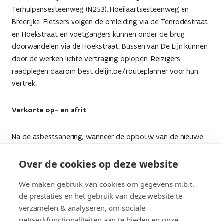
Terhulpensesteenweg (N253), Hoeilaartsesteenweg en
Breerijke. Fietsers volgen de omleiding via de Tenrodestraat
en Hoekstraat en voetgangers kunnen onder de brug
doorwandelen via de Hoekstraat. Bussen van De Lijn kunnen
door de werken lichte vertraging oplopen. Reizigers
raadplegen daarom best delijn.be/routeplanner voor hun
vertrek.
Verkorte op- en afrit
Na de asbestsanering, wanneer de opbouw van de nieuwe
brug start (volgens de huidige planning vanaf maart 2025),
zal het verkeer op de snelweg op versmalde rijstroken
Over de cookies op deze website
rijden. Aan de op- en afritten van Maleizen/Terhulpen zal de
We maken gebruik van cookies om gegevens m.b.t.
inrichting enigszins aangepast worden: de oprit voor het
de prestaties en het gebruik van deze website te
verkeer dat daar de E411 richting Brussel wil nemen, en de
verzamelen & analyseren, om sociale
afrit voor het verkeer dat uit Brussel komt en de E411
netwerkfunctionaliteiten aan te bieden en onze