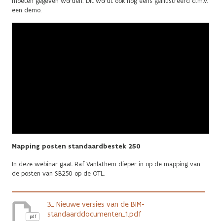
moeten gegeven worden. Dit wordt ook nog eens geïllustreerd d.m.v.
een demo.
Mapping posten standaardbestek 250
In deze webinar gaat Raf Vanlathem dieper in op de mapping van
de posten van SB250 op de OTL.
3_ Nieuwe versies van de BIM-
standaarddocumenten_1.pdf
pdf