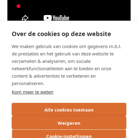
Over de cookies op deze website
Slotwoord
We maken gebruik van cookies om gegevens m.b.t.
In deze webinar blikt Natasha Blommaert even vooruit op 2021.
de prestaties en het gebruik van deze website te
verzamelen & analyseren, om sociale
6_Brainstorm rond geometrie (interactieve
netwerkfunctionaliteiten aan te bieden en onze
sessie).pdf
content & advertenties te verbeteren en
pdf
9.03 MB
personaliseren.
Kom meer te weten
Alle cookies toestaan
7_Slotwoord.pdf
pdf
1.71 MB
Weigeren
Cookie-instellingen