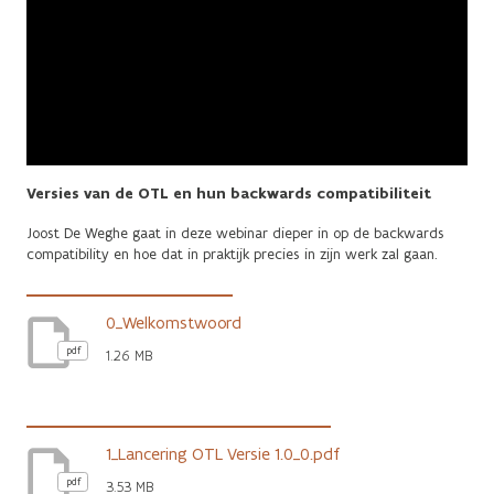
Versies van de OTL en hun backwards compatibiliteit
Joost De Weghe gaat in deze webinar dieper in op de backwards
compatibility en hoe dat in praktijk precies in zijn werk zal gaan.
0_Welkomstwoord
pdf
1.26 MB
1_Lancering OTL Versie 1.0_0.pdf
pdf
3.53 MB