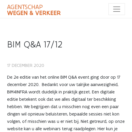
Overslaan
en
naar
de
inhoud
gaan
BIM Q&A 17/12
BIM
17 DECEMBER 2020
Q&A
De 2e editie van het online BIM Q&A event ging door op 17
december 2020. Bedankt voor uw talrijke aanwezigheid,
17/12
BIM4INFRA wordt duidelijk in praktijk gezet. Een digitale
editie betekent ook dat we alles digitaal ter beschikking
hebben. We begrijpen dat u misschien nog even een paar
dingen wil opnieuw beluisteren, bepaalde sessies niet kon
volgen, of misschien was u er niet bij. Niet getreurd, op onze
website kan u alle webinars terug raadplegen. Hier kun je