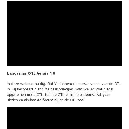
Lancering OTL Versie 1.0
In deze webinar huldigt Raf Vanlathem de eerste versie van de OTL
in. Hij bespreekt hierin de basisprincipes, wat wel en wat niet is
opgenomen in de OTL, hoe de OTL er in de toekomst zal gaan
uitzien en als laatste focust hij op de OTL tool.