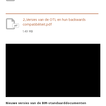
2_Versies van de OTL en hun backwards
compatibiliteit.pdf
pdf
1.49 MB
Nieuwe versies van de BIM-standaarddocumenten