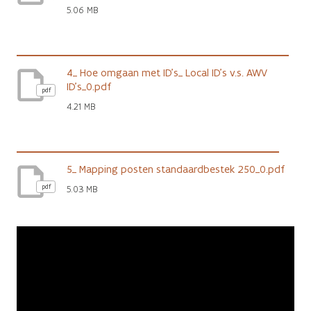
5.06 MB
4_ Hoe omgaan met ID’s_ Local ID’s v.s. AWV
ID’s_0.pdf
pdf
4.21 MB
5_ Mapping posten standaardbestek 250_0.pdf
pdf
5.03 MB