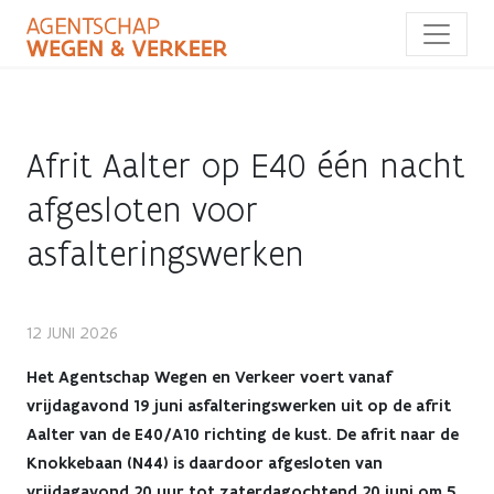
Overslaan
en
naar
de
inhoud
gaan
Afrit Aalter op E40 één nacht
afgesloten voor
asfalteringswerken
Afrit
12 JUNI 2026
Aalter
Het Agentschap Wegen en Verkeer voert vanaf
vrijdagavond 19 juni asfalteringswerken uit op de afrit
op
Aalter van de E40/A10 richting de kust. De afrit naar de
Knokkebaan (N44) is daardoor afgesloten van
E40
vrijdagavond 20 uur tot zaterdagochtend 20 juni om 5