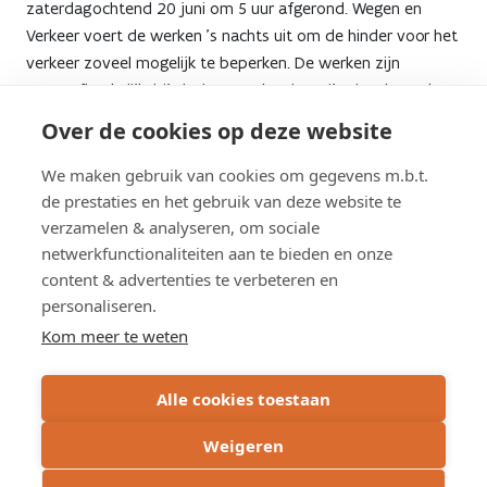
zaterdagochtend 20 juni om 5 uur afgerond. Wegen en
Verkeer voert de werken ’s nachts uit om de hinder voor het
verkeer zoveel mogelijk te beperken. De werken zijn
weersafhankelijk: bij slecht weer kan het zijn dat de werken
uitgesteld worden.
Over de cookies op deze website
We maken gebruik van cookies om gegevens m.b.t.
Omleiding via Beernem
de prestaties en het gebruik van deze website te
verzamelen & analyseren, om sociale
Tijdens de werken is de afrit Aalter van de E40/A10 richting
netwerkfunctionaliteiten aan te bieden en onze
de kust afgesloten voor verkeer dat naar de Knokkebaan
content & advertenties te verbeteren en
(N44) wil rijden. Verkeer rijdt verder op de snelweg tot aan
personaliseren.
het op- en afrittencomplex Beernem (nr. 10), om daar via de
Kom meer te weten
Wingene Steenweg (N370) de brug over te rijden en
vervolgens opnieuw de E40/A10 op te rijden richting Gent.
Alle cookies toestaan
Verderop neemt het verkeer de eerstvolgende afrit Aalter.
Voor het verkeer op de E40/A10 richting Gent/Brussel is er
Weigeren
geen hinder.