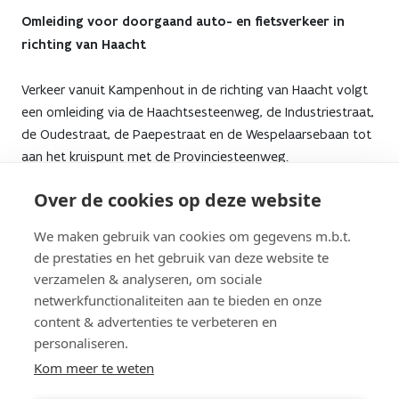
Omleiding voor doorgaand auto- en fietsverkeer in
richting van Haacht
Verkeer vanuit Kampenhout in de richting van Haacht volgt
een omleiding via de Haachtsesteenweg, de Industriestraat,
de Oudestraat, de Paepestraat en de Wespelaarsebaan tot
aan het kruispunt met de Provinciesteenweg.
Over de cookies op deze website
We maken gebruik van cookies om gegevens m.b.t.
Tijdens de tweede fase van de werken volgt het verkeer
de prestaties en het gebruik van deze website te
dezelfde omleiding maar zullen er op het kruispunt van de
verzamelen & analyseren, om sociale
Oudestraat met de Haachtsesteenweg tijdelijke
netwerkfunctionaliteiten aan te bieden en onze
verkeerslichten geplaatst worden. Zo rijdt het verkeer
content & advertenties te verbeteren en
beurtelings langs de werfzone. Als de werken overdag zijn
personaliseren.
afgerond, worden de verkeerslichten uitgeschakeld om een
Kom meer te weten
vlottere doorstroming te garanderen.