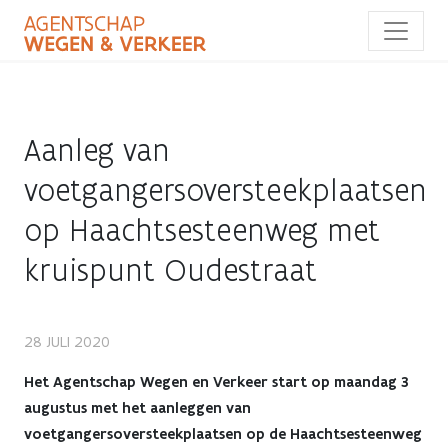
Overslaan
en
naar
de
inhoud
gaan
Aanleg van
voetgangersoversteekplaatsen
op Haachtsesteenweg met
kruispunt Oudestraat
Aanleg
28 JULI 2020
van
Het Agentschap Wegen en Verkeer start op maandag 3
augustus met het aanleggen van
voetgangersoversteekplaatsen
voetgangersoversteekplaatsen op de Haachtsesteenweg