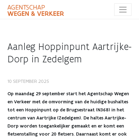
Overslaan
en
naar
de
inhoud
gaan
Aanleg Hoppinpunt Aartrijke-
Dorp in Zedelgem
Aanleg
10 SEPTEMBER 2025
Hoppinpunt
Op maandag 29 september start het Agentschap Wegen
en Verkeer met de omvorming van de huidige bushaltes
Aartrijke-
tot een Hoppinpunt op de Brugsestraat (N368) in het
centrum van Aartrijke (Zedelgem). De haltes Aartrijke-
Dorp
Dorp worden toegankelijker gemaakt en er komt een
in
fietsenstalling voor 20 fietsers. Daarnaast komt er ook