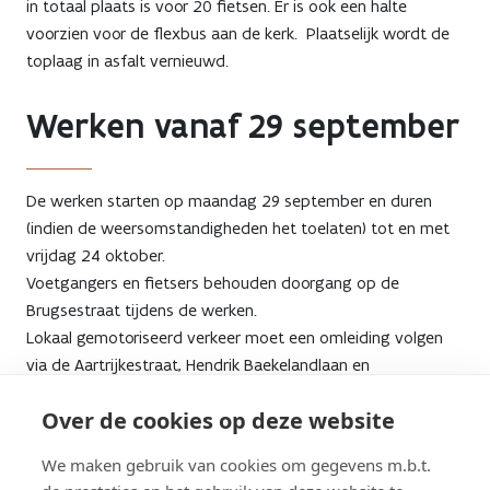
in totaal plaats is voor 20 fietsen. Er is ook een halte
voorzien voor de flexbus aan de kerk. Plaatselijk wordt de
toplaag in asfalt vernieuwd.
Werken vanaf 29 september
De werken starten op maandag 29 september en duren
(indien de weersomstandigheden het toelaten) tot en met
vrijdag 24 oktober.
Voetgangers en fietsers behouden doorgang op de
Brugsestraat tijdens de werken.
Lokaal gemotoriseerd verkeer moet een omleiding volgen
via de Aartrijkestraat, Hendrik Baekelandlaan en
Ossebilkstraat. Er geldt een tonnagebeperking in de Hendrik
Over de cookies op deze website
Baekelandlaan maar lokaal vrachtverkeer (<3,5 ton) kan
door.
We maken gebruik van cookies om gegevens m.b.t.
Zwaar verkeer (>3,5 ton) moet omrijden via de