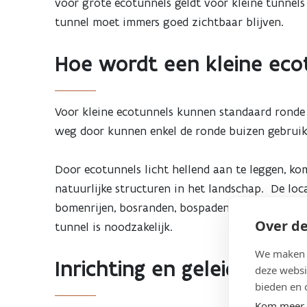
voor grote ecotunnels geldt voor kleine tunnels
tunnel moet immers goed zichtbaar blijven.
Hoe wordt een kleine ec
Voor kleine ecotunnels kunnen standaard ronde
weg door kunnen enkel de ronde buizen gebrui
Door ecotunnels licht hellend aan te leggen, k
natuurlijke structuren in het landschap. De lo
bomenrijen, bosranden, bospaden, natuurlijke wa
Over de
tunnel is noodzakelijk.
We maken g
Inrichting en geleiding
deze websi
bieden en 
Kom meer 