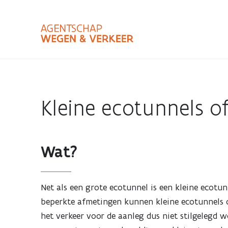
Overslaan
en
naar
de
inhoud
Zoekterm
Bundle
gaan
Type
Kleine ecotunnels o
Zoekbalk
sluiten
Wat?
Net als een grote ecotunnel is een kleine ecot
beperkte afmetingen kunnen kleine ecotunnels
het verkeer voor de aanleg dus niet stilgeleg