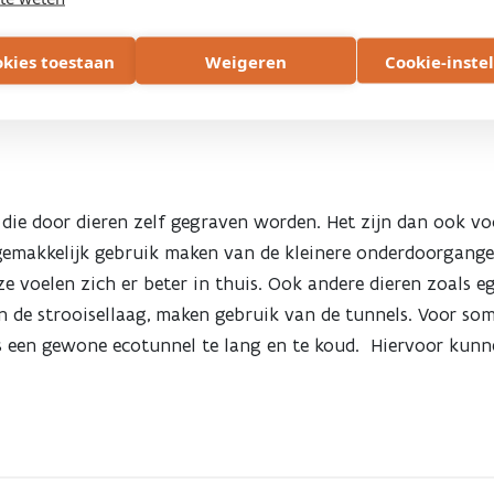
d ‘lokstruweel’ voorzien. Dat is een begroeiing met stru
vrij blijven. Ook stronkenwallen in de richting van de t
okies toestaan
Weigeren
Cookie-inste
ding naar ontsnipperingsmaatregelen vind je
hier
.
 die door dieren zelf gegraven worden. Het zijn dan ook vo
 gemakkelijk gebruik maken van de kleinere onderdoorgangen
e voelen zich er beter in thuis. Ook andere dieren zoals ege
 de strooisellaag, maken gebruik van de tunnels. Voor som
 is een gewone ecotunnel te lang en te koud. Hiervoor ku