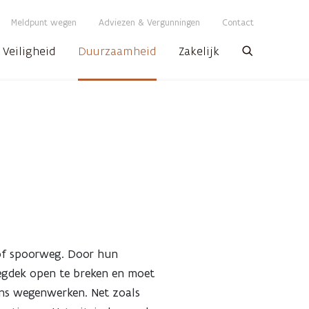
Meldpunt wegen
Adviezen & Vergunningen
Contact
Veiligheid
Duurzaamheid
Zakelijk
Zoeken
 of spoorweg. Door hun
egdek open te breken en moet
ens wegenwerken. Net zoals