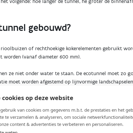
 het volgende: hoe langer de tunnel, he groter de binnenaf
otunnel gebouwd?
 rioolbuizen of rechthoekige kokerelementen gebruikt wor
kt worden (vanaf diameter 600 mm).
omen ze niet onder water te staan. De ecotunnel moet zo g
catie moet worden afgestemd op lijnvormige landschapsele
terlopen, kleine depressies,... Een laagje gebiedseigen aa
 cookies op deze website
ebruik van cookies om gegevens m.b.t. de prestaties en het geb
te te verzamelen & analyseren, om sociale netwerkfunctionaliteit
onze content & advertenties te verbeteren en personaliseren.
te weten