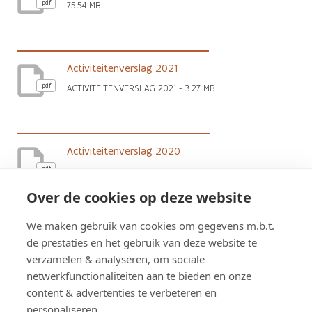
pdf
75.54 MB
Activiteitenverslag 2021
pdf
ACTIVITEITENVERSLAG 2021 - 3.27 MB
Activiteitenverslag 2020
pdf
ACTIVITEITENVERSLAG 2020 - 3.71 MB
Over de cookies op deze website
We maken gebruik van cookies om gegevens m.b.t.
Activiteitenverslag 2019
de prestaties en het gebruik van deze website te
pdf
ACTIVITEITENVERSLAG 2019 - 4.01 MB
verzamelen & analyseren, om sociale
netwerkfunctionaliteiten aan te bieden en onze
content & advertenties te verbeteren en
personaliseren.