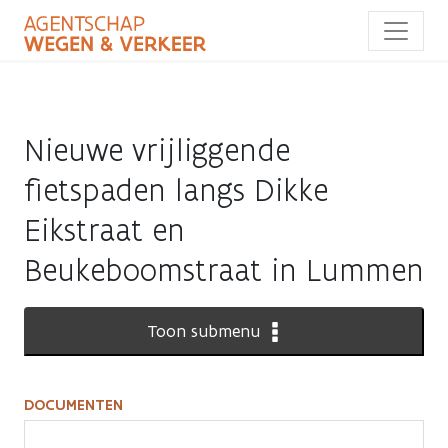
Overslaan
en
naar
de
inhoud
gaan
Nieuwe vrijliggende
fietspaden langs Dikke
Eikstraat en
Beukeboomstraat in Lummen
Toon submenu
DOCUMENTEN
Documenten