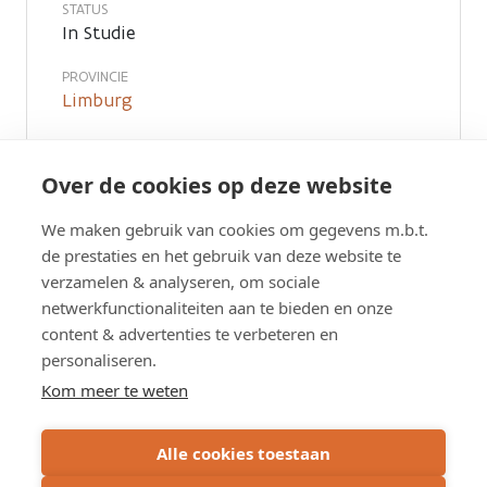
STATUS
In Studie
PROVINCIE
Limburg
PLAATS
Lummen
Over de cookies op deze website
WEG
We maken gebruik van cookies om gegevens m.b.t.
N725
de prestaties en het gebruik van deze website te
verzamelen & analyseren, om sociale
netwerkfunctionaliteiten aan te bieden en onze
content & advertenties te verbeteren en
personaliseren.
Dit document is de presentatie die werd gegeven
Kom meer te weten
op 20 augustus in functie van het openbaar
pdf
onderzoek over het project op de N725
Alle cookies toestaan
7.2 MB