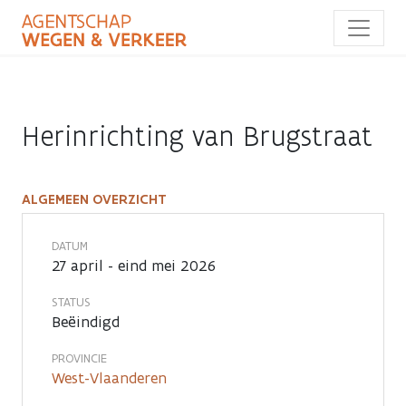
Overslaan
en
naar
de
inhoud
gaan
Herinrichting van Brugstraat
ALGEMEEN OVERZICHT
Herinrichting
van
DATUM
27 april - eind mei 2026
Brugstraat
STATUS
Beëindigd
PROVINCIE
West-Vlaanderen