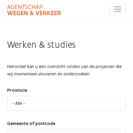
Overslaan
en
naar
de
inhoud
gaan
Werken & studies
Hieronder kan u een overzicht vinden van de projecten die
wij momenteel uitvoeren en onderzoeken.
Provincie
Gemeente of postcode