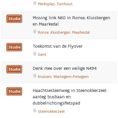
-
Merksplas
,
Turnhout
Beerlegemsebaan
Go
(N415)
to
Missing link N60 in Ronse, Kluisbergen
Studie
in
Vrijliggende
en Maarkedal
Merelbeke,
fietspaden
Ronse
,
Kluisbergen
,
Maarkedal
Gavere,
langs
Go
Oosterzele,
Steenweg
to
Zwalm
op
Toekomst van de Flyover
Studie
Missing
page
Weelde
Gent
link
en
Go
N60
Steenweg
to
in
op
Denk mee over een veilige N494
Studie
Toekomst
Ronse,
Zondereigen
Kruisem
,
Wortegem-Petegem
van
Kluisbergen
page
Go
de
en
to
Flyover
Haachtsesteenweg in Steenokkerzeel:
Maarkedal
Studie
Denk
page
page
aanleg busbaan en
mee
dubbelrichtingsfietspad
over
een
Steenokkerzeel
veilige
Go