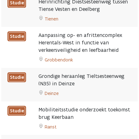
Herinrichting Diestsesteenweg tussen
Studie
Nieuwe
N454
Tiense Vesten en Deelberg
fietspaden
page
Tienen
en
Go
veiligere
to
kruispunten
Aanpassing op- en afrittencomplex
Studie
Herinrichting
op
Herentals-West in functie van
Diestsesteenweg
Mallebaan
verkeersveiligheid en leefbaarheid
tussen
page
Tiense
Grobbendonk
Vesten
Go
en
to
Grondige heraanleg Tieltsesteenweg
Studie
Deelberg
Aanpassing
(N35) in Deinze
page
op-
Deinze
en
Go
afrittencomplex
to
Herentals-
Mobiliteitsstudie onderzoekt toekomst
Studie
Grondige
West
brug Keerbaan
heraanleg
in
Ranst
Tieltsesteenweg
functie
Go
(N35)
van