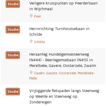
to
in
verkeersveiligheid
Veiligere kruispunten op Peerderbaan
Studie
Mobiliteitsstudie
Deinze
en
in Wijchmaal
onderzoekt
page
leefbaarheid
Peer
toekomst
page
Go
brug
to
Keerbaan
Herinrichting Turnhoutsebaan in
Studie
Veiligere
page
Schilde
kruispunten
Schilde
op
Go
Peerderbaan
to
in
Heraanleg Hundelgemsesteenweg
Studie
Herinrichting
Wijchmaal
(N444) - Beerlegemsebaan (N415) in
Turnhoutsebaan
page
Merelbeke, Gavere, Oosterzele, Zwalm
in
Schilde
Zwalm
,
Gavere
,
Oosterzele
,
Merelbeke-
page
Melle
Go
to
Vrijliggende fietspaden langs Steenweg
Studie
Heraanleg
op Weelde en Steenweg op
Hundelgemsesteenweg
Zondereigen
(N444)