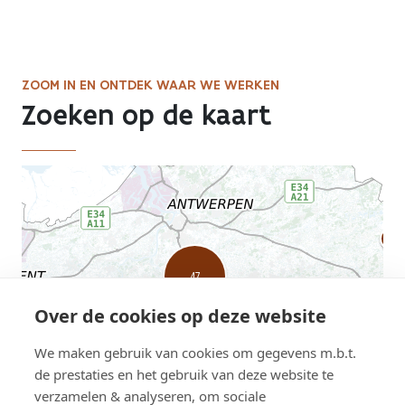
Laatste pagina
naar
Neeroeteren
in
Elen
ZOOM IN EN ONTDEK WAAR WE WERKEN
page
Zoeken op de kaart
AWV
map
displaying
current
road
works
Over de cookies op deze website
We maken gebruik van cookies om gegevens m.b.t.
de prestaties en het gebruik van deze website te
verzamelen & analyseren, om sociale