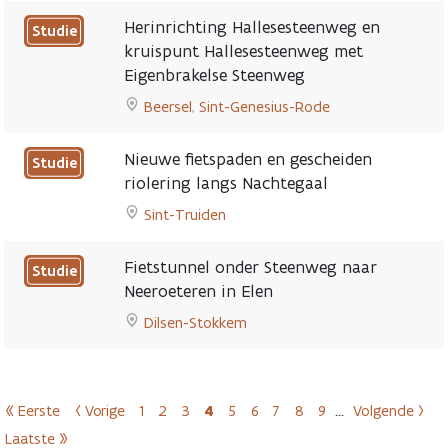
N494
to
Herinrichting Hallesesteenweg en
Studie
page
Haachtsesteenweg
kruispunt Hallesesteenweg met
in
Eigenbrakelse Steenweg
Steenokkerzeel:
aanleg
Beersel
,
Sint-Genesius-Rode
busbaan
Go
en
to
Nieuwe fietspaden en gescheiden
Studie
dubbelrichtingsfietspad
Herinrichting
riolering langs Nachtegaal
page
Hallesesteenweg
Sint-Truiden
en
Go
kruispunt
to
Hallesesteenweg
Fietstunnel onder Steenweg naar
Studie
Nieuwe
met
Neeroeteren in Elen
fietspaden
Eigenbrakelse
2025
Dilsen-Stokkem
en
Steenweg
Go
gescheiden
page
to
riolering
Fietstunnel
langs
Paginering
« Eerste
‹ Vorige
onder
1
2
3
4
5
6
7
8
9
…
Volgende ›
Nachtegaal
Eerste pagina
Vorige pagina
Pagina
Pagina
Pagina
Huidige pagina
Pagina
Pagina
Pagina
Pagina
Pagina
Volgende
Steenweg
page
Laatste »