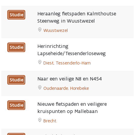
Go
to
Heraanleg fietspaden Kalmthoutse
Studie
Veiligere
Steenweg in Wuustwezel
oversteekplaats
Wuustwezel
op
Go
Weertersteenweg
to
x
Herinrichting
Studie
Heraanleg
Jettenweg
Lapseheide/Tessenderloseweg
fietspaden
page
Diest
,
Tessenderlo-Ham
Kalmthoutse
Go
Steenweg
to
in
Naar een veilige N8 en N454
Studie
Herinrichting
Wuustwezel
Oudenaarde
,
Horebeke
Lapseheide/Tessenderloseweg
page
Go
page
to
Nieuwe fietspaden en veiligere
Studie
Naar
kruispunten op Mallebaan
een
Brecht
veilige
Go
N8
to
en