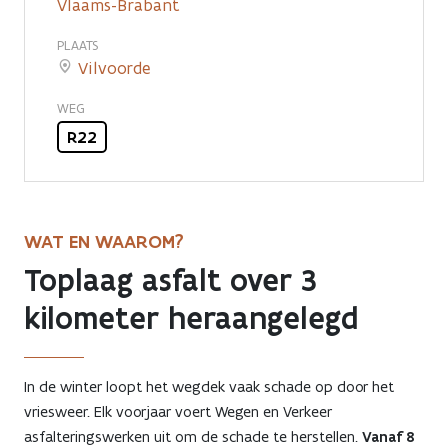
Vlaams-Brabant
de
rotonde
PLAATS
Vilvoorde
met
WEG
de
R22
Mechelsesteenweg
WAT EN WAAROM?
Toplaag asfalt over 3
kilometer heraangelegd
In de winter loopt het wegdek vaak schade op door het
vriesweer. Elk voorjaar voert Wegen en Verkeer
asfalteringswerken uit om de schade te herstellen.
Vanaf 8