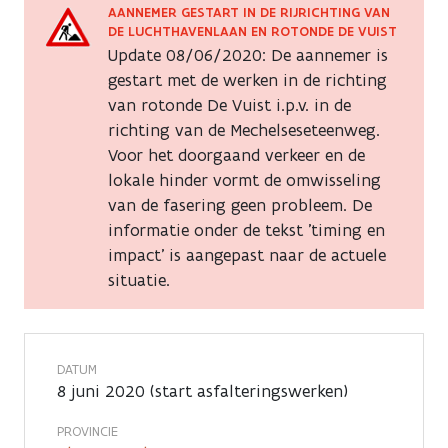
op
AANNEMER GESTART IN DE RIJRICHTING VAN
DE LUCHTHAVENLAAN EN ROTONDE DE VUIST
de
Update 08/06/2020: De aannemer is
gestart met de werken in de richting
Woluwelaan
van rotonde De Vuist i.p.v. in de
richting van de Mechelseseteenweg.
tussen
Voor het doorgaand verkeer en de
rotonde
lokale hinder vormt de omwisseling
van de fasering geen probleem. De
De
informatie onder de tekst 'timing en
Vuist
impact' is aangepast naar de actuele
situatie.
aan
de
DATUM
Luchthavenlaan
8 juni 2020 (start asfalteringswerken)
en
PROVINCIE