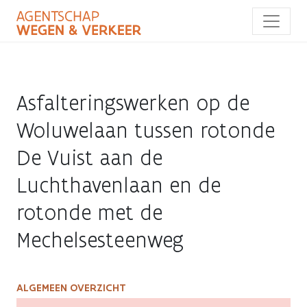
Overslaan
en
naar
de
inhoud
gaan
Asfalteringswerken op de
Woluwelaan tussen rotonde
De Vuist aan de
Luchthavenlaan en de
rotonde met de
Mechelsesteenweg
ALGEMEEN OVERZICHT
Asfalteringswerken